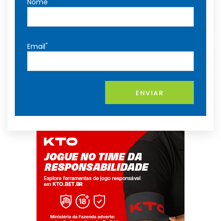
*
Nome
*
Email
ENVIAR