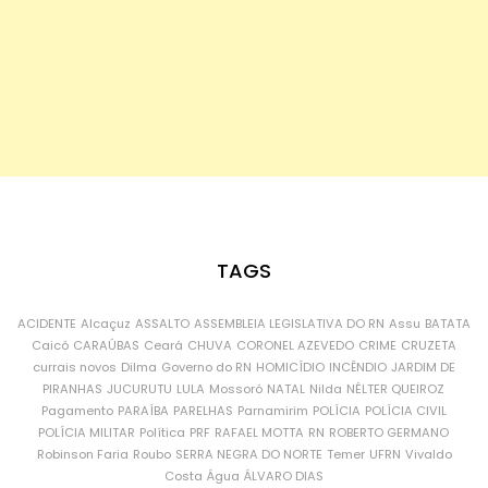
TAGS
ACIDENTE
Alcaçuz
ASSALTO
ASSEMBLEIA LEGISLATIVA DO RN
Assu
BATATA
Caicó
CARAÚBAS
Ceará
CHUVA
CORONEL AZEVEDO
CRIME
CRUZETA
currais novos
Dilma
Governo do RN
HOMICÍDIO
INCÊNDIO
JARDIM DE
PIRANHAS
JUCURUTU
LULA
Mossoró
NATAL
Nilda
NÉLTER QUEIROZ
Pagamento
PARAÍBA
PARELHAS
Parnamirim
POLÍCIA
POLÍCIA CIVIL
POLÍCIA MILITAR
Política
PRF
RAFAEL MOTTA
RN
ROBERTO GERMANO
Robinson Faria
Roubo
SERRA NEGRA DO NORTE
Temer
UFRN
Vivaldo
Costa
Água
ÁLVARO DIAS