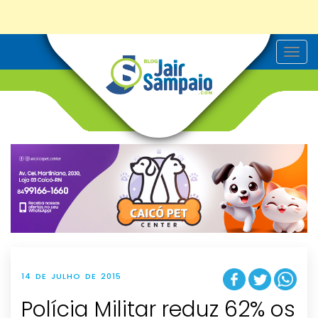
T
o
g
g
l
e
n
a
v
i
g
a
t
i
o
n
14 DE JULHO DE 2015
Polícia Militar reduz 62% os