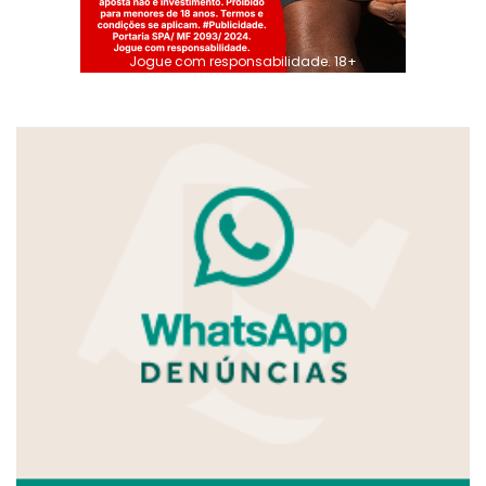
Jogue com responsabilidade. 18+