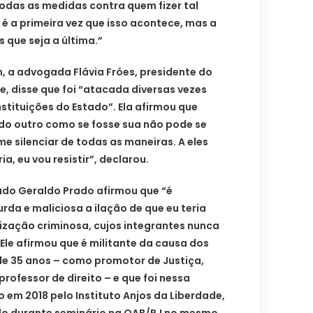
odas as medidas contra quem fizer tal
é a primeira vez que isso acontece, mas a
que seja a última.”
 a advogada Flávia Fróes, presidente do
e, disse que foi “atacada diversas vezes
nstituições do Estado”. Ela afirmou que
 do outro como se fosse sua não pode se
e silenciar de todas as maneiras. A eles
a, eu vou resistir”, declarou.
ado Geraldo Prado afirmou que “é
da e maliciosa a ilação de que eu teria
ização criminosa, cujos integrantes nunca
 Ele afirmou que é militante da causa dos
de 35 anos – como promotor de Justiça,
ofessor de direito – e que foi nessa
 em 2018 pelo Instituto Anjos da Liberdade,