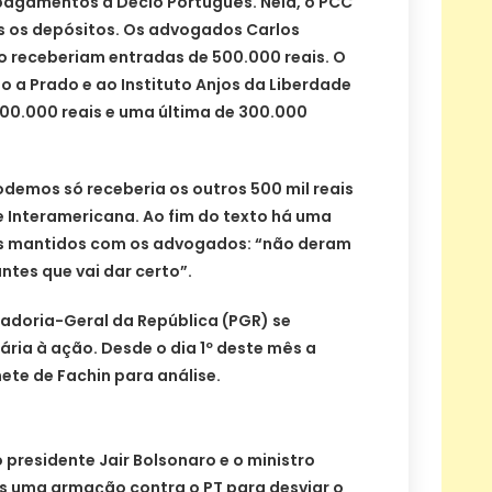
agamentos a Décio Português. Nela, o PCC
s os depósitos. Os advogados Carlos
 receberiam entradas de 500.000 reais. O
o a Prado e ao Instituto Anjos da Liberdade
200.000 reais e uma última de 300.000
emos só receberia os outros 500 mil reais
e Interamericana. Ao fim do texto há uma
s mantidos com os advogados: “não deram
ntes que vai dar certo”.
radoria-Geral da República (PGR) se
ria à ação. Desde o dia 1º deste mês a
te de Fachin para análise.
 presidente Jair Bolsonaro e o ministro
s uma armação contra o PT para desviar o