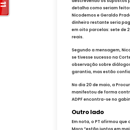
descrevendo os supostos p
detalha como seriam feito
Nicodemos e Geraldo Prado
dinheiro restante seria pag
em oito parcelas: sete de 
reais.
Segundo a mensagem, Nicod
se tivesse sucesso na Cort
observação sobre diálogo
garantia, mas estão confia
No dia 20 de maio, a Procu
manifestou de forma contrá
ADPF encontra-se no gabine
Outro lado
Em nota, o PT afirmou que o
Moro “estão juntos em mai