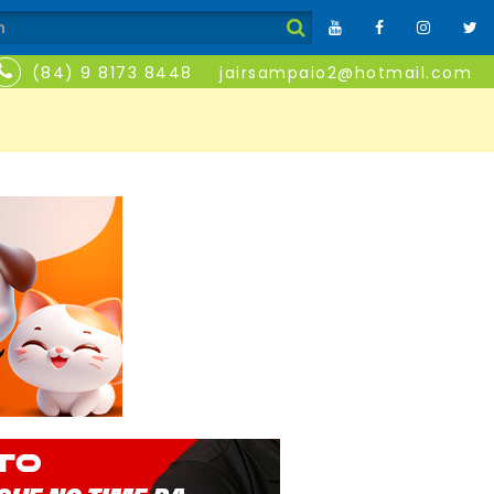
(84) 9 8173 8448
jairsampaio2@hotmail.com