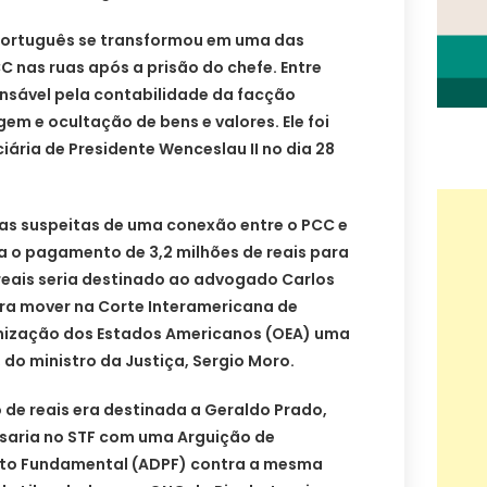
Português se transformou em uma das
C nas ruas após a prisão do chefe. Entre
onsável pela contabilidade da facção
gem e ocultação de bens e valores. Ele foi
iária de Presidente Wenceslau II no dia 28
s suspeitas de uma conexão entre o PCC e
a o pagamento de 3,2 milhões de reais para
eais seria destinado ao advogado Carlos
era mover na Corte Interamericana de
nização dos Estados Americanos (OEA) uma
 do ministro da Justiça, Sergio Moro.
o de reais era destinada a Geraldo Prado,
ssaria no STF com uma Arguição de
to Fundamental (ADPF) contra a mesma