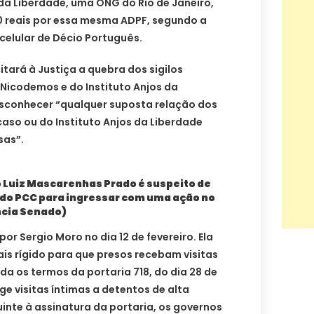
 da Liberdade, uma ONG do Rio de Janeiro,
 reais por essa mesma ADPF, segundo a
elular de Décio Português.
citará à Justiça a quebra dos sigilos
s Nicodemos e do Instituto Anjos da
esconhecer “qualquer suposta relação dos
so ou do Instituto Anjos da Liberdade
sas”.
 Luiz Mascarenhas Prado é suspeito de
o do PCC para ingressar com uma ação no
ncia Senado)
por Sergio Moro no dia 12 de fevereiro. Ela
is rígido para que presos recebam visitas
ida os termos da portaria 718, do dia 28 de
ge visitas íntimas a detentos de alta
uinte à assinatura da portaria, os governos