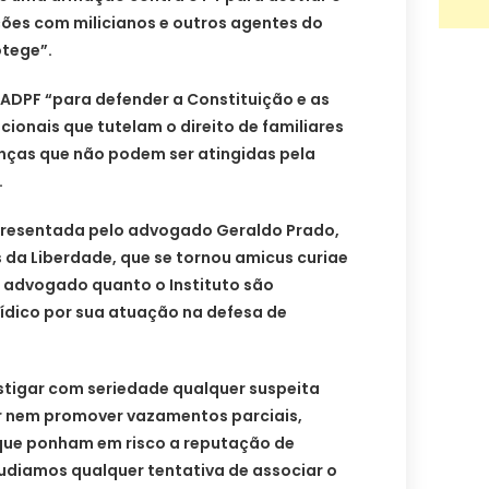
ções com milicianos e outros agentes do
otege”.
a ADPF “para defender a Constituição e as
cionais que tutelam o direito de familiares
anças que não podem ser atingidas pela
.
presentada pelo advogado Geraldo Prado,
 da Liberdade, que se tornou amicus curiae
o advogado quanto o Instituto são
ídico por sua atuação na defesa de
stigar com seriedade qualquer suspeita
ir nem promover vazamentos parciais,
 que ponham em risco a reputação de
epudiamos qualquer tentativa de associar o