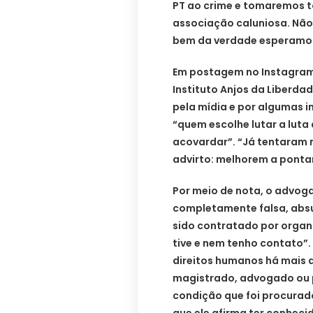
PT ao crime e tomaremos t
associação caluniosa. Não 
bem da verdade esperamos 
Em postagem no Instagram,
Instituto Anjos da Liberdad
pela mídia e por algumas i
“quem escolhe lutar a luta
acovardar”. “Já tentaram m
advirto: melhorem a pontari
Por meio de nota, o advog
completamente falsa, absur
sido contratado por organ
tive e nem tenho contato”.
direitos humanos há mais 
magistrado, advogado ou pr
condição que foi procurado