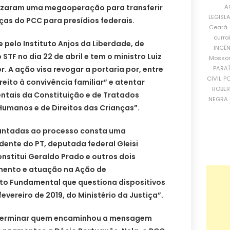
A
alizaram uma megaoperação para transferir
LEGISL
nças do PCC para presídios federais.
Ceará
curra
 pelo Instituto Anjos da Liberdade, de
INCÊ
STF no dia 22 de abril e tem o ministro Luiz
Mosso
PARA
. A ação visa revogar a portaria por, entre
CIVIL
PO
ireito à convivência familiar” e atentar
ROBE
ntais da Constituição e de Tratados
NEGRA 
 Humanos e de Direitos das Crianças”.
juntadas ao processo consta uma
ente do PT, deputada federal Gleisi
nstitui Geraldo Prado e outros dois
mento e atuação na Ação de
to Fundamental que questiona dispositivos
 fevereiro de 2019, do Ministério da Justiça”.
eterminar quem encaminhou a mensagem