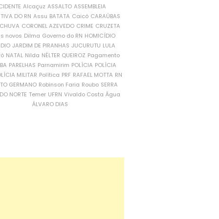
CIDENTE
Alcaçuz
ASSALTO
ASSEMBLEIA
ATIVA DO RN
Assu
BATATA
Caicó
CARAÚBAS
CHUVA
CORONEL AZEVEDO
CRIME
CRUZETA
is novos
Dilma
Governo do RN
HOMICÍDIO
NDIO
JARDIM DE PIRANHAS
JUCURUTU
LULA
ró
NATAL
Nilda
NÉLTER QUEIROZ
Pagamento
ÍBA
PARELHAS
Parnamirim
POLÍCIA
POLÍCIA
LÍCIA MILITAR
Política
PRF
RAFAEL MOTTA
RN
RTO GERMANO
Robinson Faria
Roubo
SERRA
DO NORTE
Temer
UFRN
Vivaldo Costa
Água
ÁLVARO DIAS