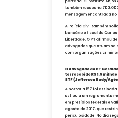
portaria. O Instituto Anjos
também receberia 700.000
mensagem encontrada no c
A Polícia Civil também soli
bancário e fiscal de Carlo
Liberdade. O PT afirmou d
advogados que atuam no ca
com organizações crimino
O advogado do PT Geraldo
ter recebido R$ 1,5 milhã
STF (Jefferson Rudy/Agê
A portaria 157 foi assinada 
estipula um regramento ma
em presídios federais e val
agosto de 2017, que restrin
periculosidade. No dia seg