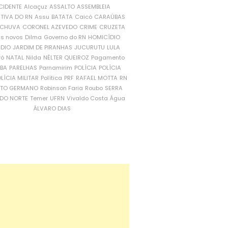
CIDENTE
Alcaçuz
ASSALTO
ASSEMBLEIA
ATIVA DO RN
Assu
BATATA
Caicó
CARAÚBAS
CHUVA
CORONEL AZEVEDO
CRIME
CRUZETA
is novos
Dilma
Governo do RN
HOMICÍDIO
NDIO
JARDIM DE PIRANHAS
JUCURUTU
LULA
ró
NATAL
Nilda
NÉLTER QUEIROZ
Pagamento
ÍBA
PARELHAS
Parnamirim
POLÍCIA
POLÍCIA
LÍCIA MILITAR
Política
PRF
RAFAEL MOTTA
RN
RTO GERMANO
Robinson Faria
Roubo
SERRA
DO NORTE
Temer
UFRN
Vivaldo Costa
Água
ÁLVARO DIAS