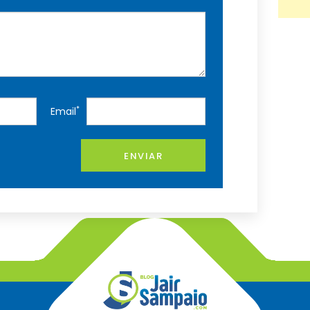
*
Email
ENVIAR