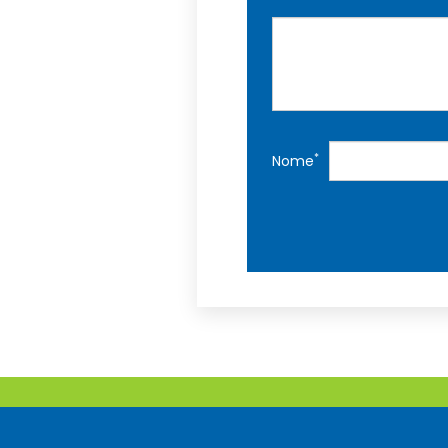
*
Nome