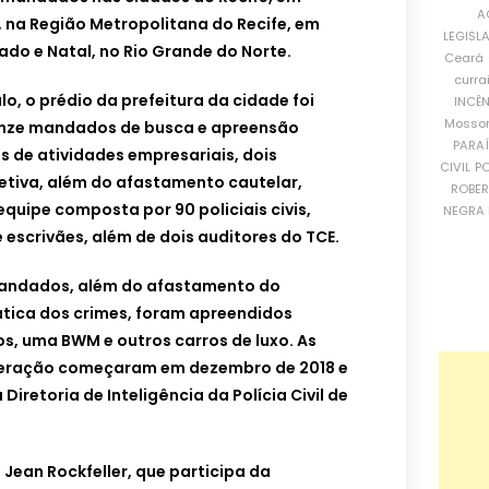
A
na Região Metropolitana do Recife, em
LEGISL
ado e Natal, no Rio Grande do Norte.
Ceará
curra
o, o prédio da prefeitura da cidade foi
INCÊ
Mosso
 onze mandados de busca e apreensão
PARA
s de atividades empresariais, dois
CIVIL
PO
tiva, além do afastamento cautelar,
ROBE
uipe composta por 90 policiais civis,
NEGRA 
 escrivães, além de dois auditores do TCE.
andados, além do afastamento do
ática dos crimes, foram apreendidos
, uma BWM e outros carros de luxo. As
peração começaram em dezembro de 2018 e
retoria de Inteligência da Polícia Civil de
Jean Rockfeller, que participa da