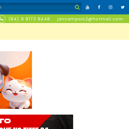
(84) 9 8173 8448
jairsampaio2@hotmail.com