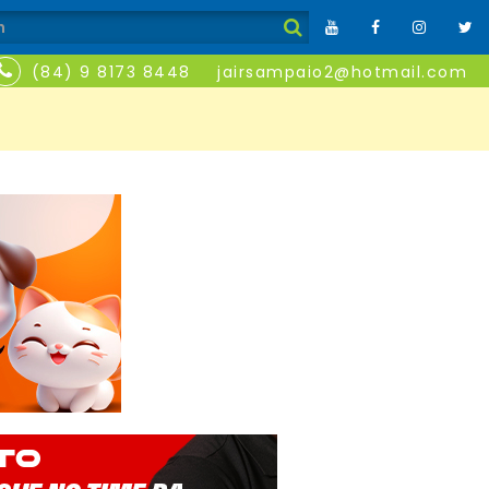
(84) 9 8173 8448
jairsampaio2@hotmail.com