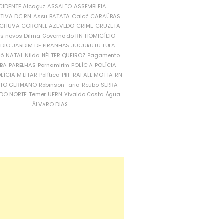
CIDENTE
Alcaçuz
ASSALTO
ASSEMBLEIA
ATIVA DO RN
Assu
BATATA
Caicó
CARAÚBAS
CHUVA
CORONEL AZEVEDO
CRIME
CRUZETA
is novos
Dilma
Governo do RN
HOMICÍDIO
NDIO
JARDIM DE PIRANHAS
JUCURUTU
LULA
ró
NATAL
Nilda
NÉLTER QUEIROZ
Pagamento
ÍBA
PARELHAS
Parnamirim
POLÍCIA
POLÍCIA
LÍCIA MILITAR
Política
PRF
RAFAEL MOTTA
RN
RTO GERMANO
Robinson Faria
Roubo
SERRA
DO NORTE
Temer
UFRN
Vivaldo Costa
Água
ÁLVARO DIAS