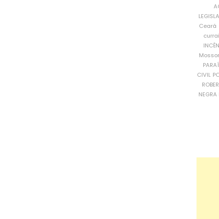
A
LEGISL
Ceará
curra
INCÊ
Mosso
PARA
CIVIL
PO
ROBE
NEGRA 