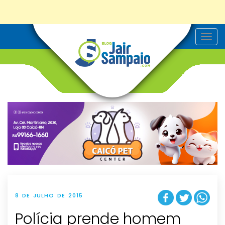
T
o
g
g
l
e
n
a
v
i
g
a
t
i
o
n
8 DE JULHO DE 2015
Polícia prende homem