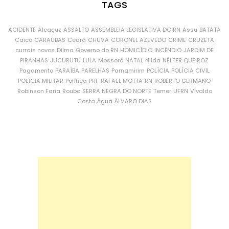
TAGS
ACIDENTE
Alcaçuz
ASSALTO
ASSEMBLEIA LEGISLATIVA DO RN
Assu
BATATA
Caicó
CARAÚBAS
Ceará
CHUVA
CORONEL AZEVEDO
CRIME
CRUZETA
currais novos
Dilma
Governo do RN
HOMICÍDIO
INCÊNDIO
JARDIM DE
PIRANHAS
JUCURUTU
LULA
Mossoró
NATAL
Nilda
NÉLTER QUEIROZ
Pagamento
PARAÍBA
PARELHAS
Parnamirim
POLÍCIA
POLÍCIA CIVIL
POLÍCIA MILITAR
Política
PRF
RAFAEL MOTTA
RN
ROBERTO GERMANO
Robinson Faria
Roubo
SERRA NEGRA DO NORTE
Temer
UFRN
Vivaldo
Costa
Água
ÁLVARO DIAS