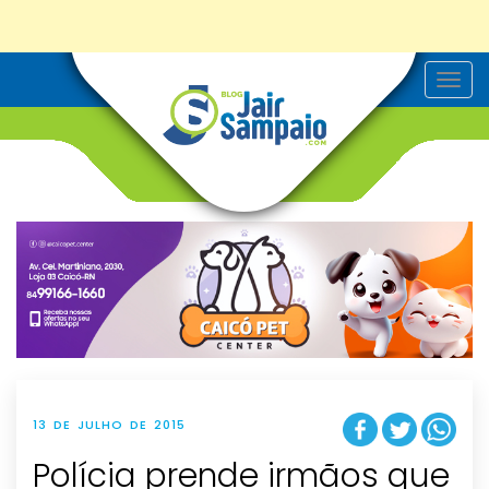
T
o
g
g
l
e
n
a
v
i
g
a
t
i
o
n
13 DE JULHO DE 2015
Polícia prende irmãos que