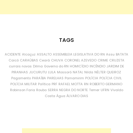
TAGS
ACIDENTE
Alcaçuz
ASSALTO
ASSEMBLEIA LEGISLATIVA DO RN
Assu
BATATA
Caicó
CARAÚBAS
Ceará
CHUVA
CORONEL AZEVEDO
CRIME
CRUZETA
currais novos
Dilma
Governo do RN
HOMICÍDIO
INCÊNDIO
JARDIM DE
PIRANHAS
JUCURUTU
LULA
Mossoró
NATAL
Nilda
NÉLTER QUEIROZ
Pagamento
PARAÍBA
PARELHAS
Parnamirim
POLÍCIA
POLÍCIA CIVIL
POLÍCIA MILITAR
Política
PRF
RAFAEL MOTTA
RN
ROBERTO GERMANO
Robinson Faria
Roubo
SERRA NEGRA DO NORTE
Temer
UFRN
Vivaldo
Costa
Água
ÁLVARO DIAS