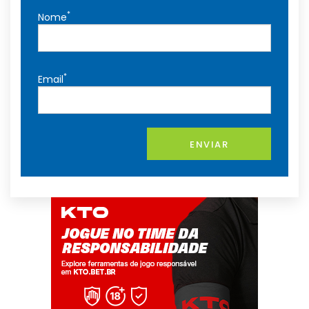
*
Nome
*
Email
ENVIAR