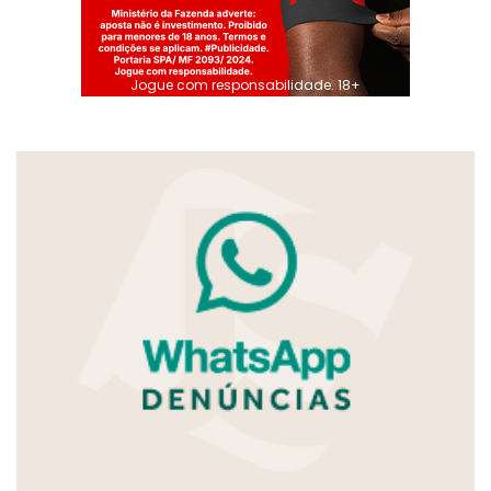
Jogue com responsabilidade. 18+