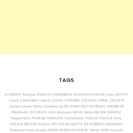
TAGS
ACIDENTE
Alcaçuz
ASSALTO
ASSEMBLEIA LEGISLATIVA DO RN
Assu
BATATA
Caicó
CARAÚBAS
Ceará
CHUVA
CORONEL AZEVEDO
CRIME
CRUZETA
currais novos
Dilma
Governo do RN
HOMICÍDIO
INCÊNDIO
JARDIM DE
PIRANHAS
JUCURUTU
LULA
Mossoró
NATAL
Nilda
NÉLTER QUEIROZ
Pagamento
PARAÍBA
PARELHAS
Parnamirim
POLÍCIA
POLÍCIA CIVIL
POLÍCIA MILITAR
Política
PRF
RAFAEL MOTTA
RN
ROBERTO GERMANO
Robinson Faria
Roubo
SERRA NEGRA DO NORTE
Temer
UFRN
Vivaldo