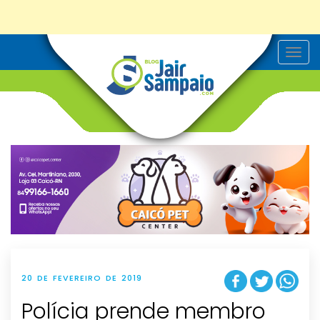
T
o
g
g
l
e
n
a
v
i
g
a
t
i
o
n
20 DE FEVEREIRO DE 2019
Polícia prende membro