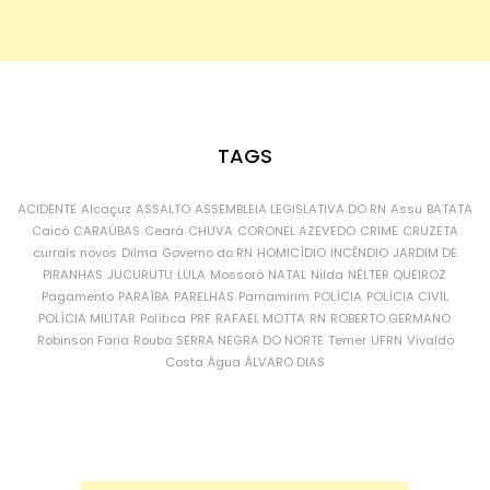
TAGS
ACIDENTE
Alcaçuz
ASSALTO
ASSEMBLEIA LEGISLATIVA DO RN
Assu
BATATA
Caicó
CARAÚBAS
Ceará
CHUVA
CORONEL AZEVEDO
CRIME
CRUZETA
currais novos
Dilma
Governo do RN
HOMICÍDIO
INCÊNDIO
JARDIM DE
PIRANHAS
JUCURUTU
LULA
Mossoró
NATAL
Nilda
NÉLTER QUEIROZ
Pagamento
PARAÍBA
PARELHAS
Parnamirim
POLÍCIA
POLÍCIA CIVIL
POLÍCIA MILITAR
Política
PRF
RAFAEL MOTTA
RN
ROBERTO GERMANO
Robinson Faria
Roubo
SERRA NEGRA DO NORTE
Temer
UFRN
Vivaldo
Costa
Água
ÁLVARO DIAS