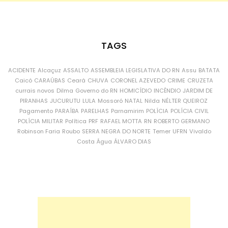
TAGS
ACIDENTE
Alcaçuz
ASSALTO
ASSEMBLEIA LEGISLATIVA DO RN
Assu
BATATA
Caicó
CARAÚBAS
Ceará
CHUVA
CORONEL AZEVEDO
CRIME
CRUZETA
currais novos
Dilma
Governo do RN
HOMICÍDIO
INCÊNDIO
JARDIM DE
PIRANHAS
JUCURUTU
LULA
Mossoró
NATAL
Nilda
NÉLTER QUEIROZ
Pagamento
PARAÍBA
PARELHAS
Parnamirim
POLÍCIA
POLÍCIA CIVIL
POLÍCIA MILITAR
Política
PRF
RAFAEL MOTTA
RN
ROBERTO GERMANO
Robinson Faria
Roubo
SERRA NEGRA DO NORTE
Temer
UFRN
Vivaldo
Costa
Água
ÁLVARO DIAS