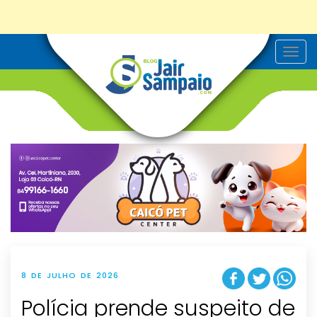
T
o
g
g
l
e
n
a
v
i
g
a
t
i
o
n
8 DE JULHO DE 2026
Polícia prende suspeito de