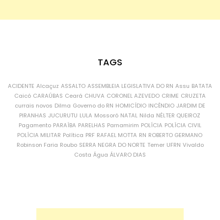
TAGS
ACIDENTE
Alcaçuz
ASSALTO
ASSEMBLEIA LEGISLATIVA DO RN
Assu
BATATA
Caicó
CARAÚBAS
Ceará
CHUVA
CORONEL AZEVEDO
CRIME
CRUZETA
currais novos
Dilma
Governo do RN
HOMICÍDIO
INCÊNDIO
JARDIM DE
PIRANHAS
JUCURUTU
LULA
Mossoró
NATAL
Nilda
NÉLTER QUEIROZ
Pagamento
PARAÍBA
PARELHAS
Parnamirim
POLÍCIA
POLÍCIA CIVIL
POLÍCIA MILITAR
Política
PRF
RAFAEL MOTTA
RN
ROBERTO GERMANO
Robinson Faria
Roubo
SERRA NEGRA DO NORTE
Temer
UFRN
Vivaldo
Costa
Água
ÁLVARO DIAS