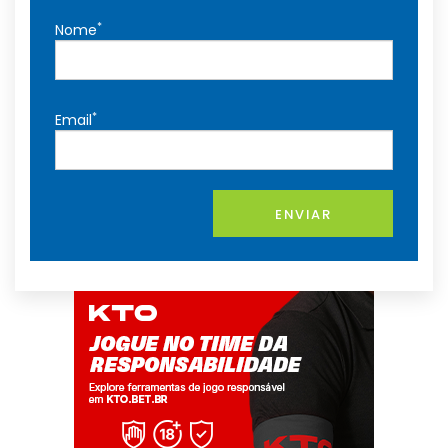
*
Nome
*
Email
ENVIAR