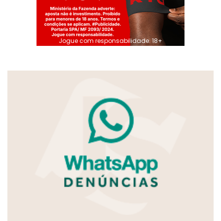
Jogue com responsabilidade. 18+