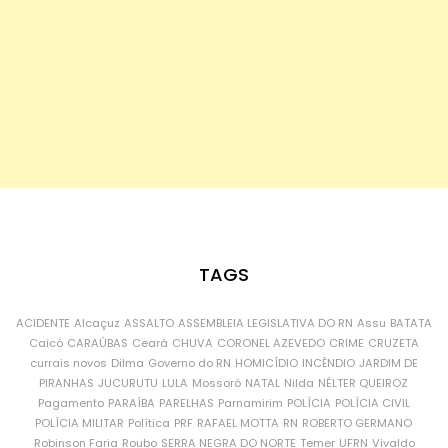
TAGS
ACIDENTE
Alcaçuz
ASSALTO
ASSEMBLEIA LEGISLATIVA DO RN
Assu
BATATA
Caicó
CARAÚBAS
Ceará
CHUVA
CORONEL AZEVEDO
CRIME
CRUZETA
currais novos
Dilma
Governo do RN
HOMICÍDIO
INCÊNDIO
JARDIM DE
PIRANHAS
JUCURUTU
LULA
Mossoró
NATAL
Nilda
NÉLTER QUEIROZ
Pagamento
PARAÍBA
PARELHAS
Parnamirim
POLÍCIA
POLÍCIA CIVIL
POLÍCIA MILITAR
Política
PRF
RAFAEL MOTTA
RN
ROBERTO GERMANO
Robinson Faria
Roubo
SERRA NEGRA DO NORTE
Temer
UFRN
Vivaldo