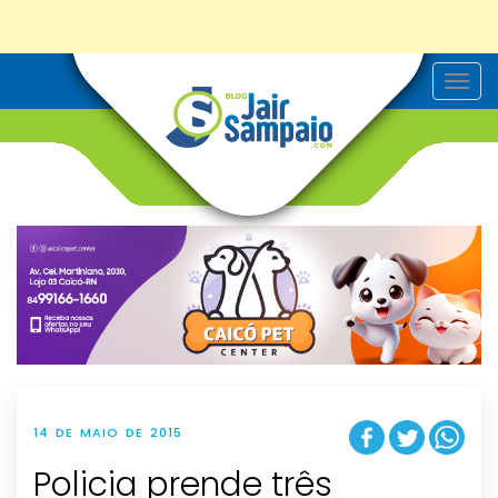
T
o
g
g
l
e
n
a
v
i
g
a
t
i
o
n
14 DE MAIO DE 2015
Policia prende três