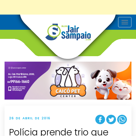
T
o
g
g
l
e
n
a
v
i
g
a
t
i
o
n
26 DE ABRIL DE 2016
Polícia prende trio que