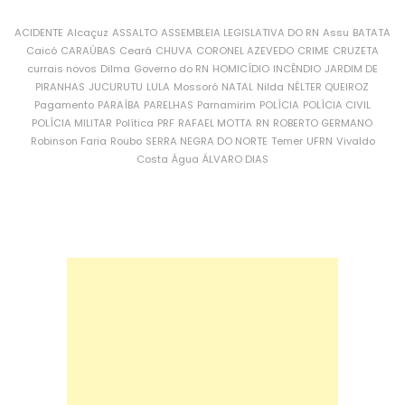
ACIDENTE
Alcaçuz
ASSALTO
ASSEMBLEIA LEGISLATIVA DO RN
Assu
BATATA
Caicó
CARAÚBAS
Ceará
CHUVA
CORONEL AZEVEDO
CRIME
CRUZETA
currais novos
Dilma
Governo do RN
HOMICÍDIO
INCÊNDIO
JARDIM DE
PIRANHAS
JUCURUTU
LULA
Mossoró
NATAL
Nilda
NÉLTER QUEIROZ
Pagamento
PARAÍBA
PARELHAS
Parnamirim
POLÍCIA
POLÍCIA CIVIL
POLÍCIA MILITAR
Política
PRF
RAFAEL MOTTA
RN
ROBERTO GERMANO
Robinson Faria
Roubo
SERRA NEGRA DO NORTE
Temer
UFRN
Vivaldo
Costa
Água
ÁLVARO DIAS