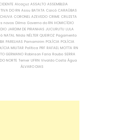
CIDENTE
Alcaçuz
ASSALTO
ASSEMBLEIA
ATIVA DO RN
Assu
BATATA
Caicó
CARAÚBAS
CHUVA
CORONEL AZEVEDO
CRIME
CRUZETA
is novos
Dilma
Governo do RN
HOMICÍDIO
NDIO
JARDIM DE PIRANHAS
JUCURUTU
LULA
ró
NATAL
Nilda
NÉLTER QUEIROZ
Pagamento
ÍBA
PARELHAS
Parnamirim
POLÍCIA
POLÍCIA
LÍCIA MILITAR
Política
PRF
RAFAEL MOTTA
RN
RTO GERMANO
Robinson Faria
Roubo
SERRA
DO NORTE
Temer
UFRN
Vivaldo Costa
Água
ÁLVARO DIAS