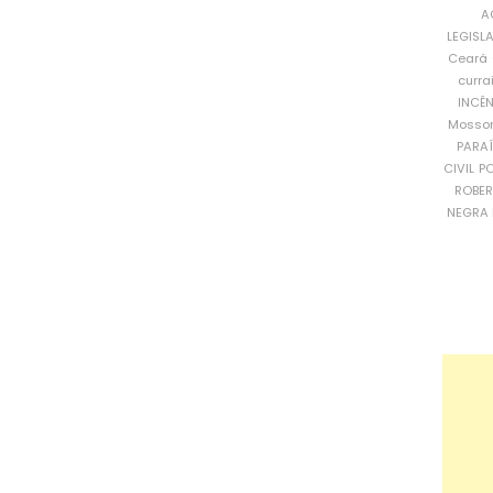
A
LEGISL
Ceará
curra
INCÊ
Mosso
PARA
CIVIL
PO
ROBE
NEGRA 