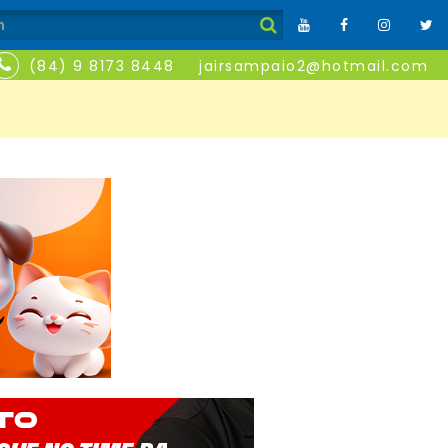
(84) 9 8173 8448
jairsampaio2@hotmail.com