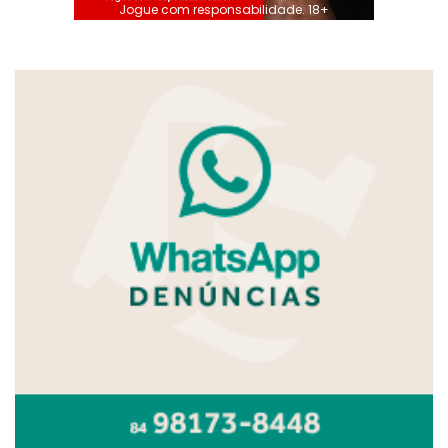
Jogue com responsabilidade. 18+