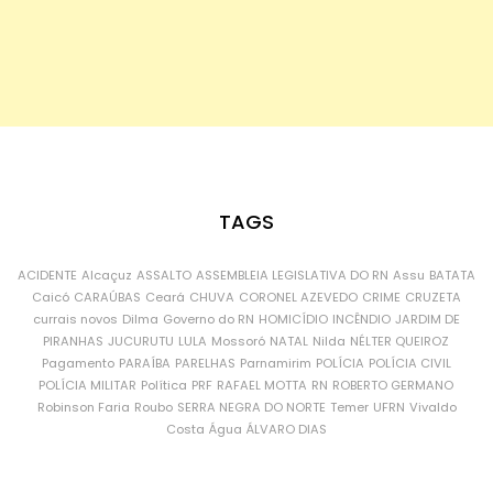
TAGS
ACIDENTE
Alcaçuz
ASSALTO
ASSEMBLEIA LEGISLATIVA DO RN
Assu
BATATA
Caicó
CARAÚBAS
Ceará
CHUVA
CORONEL AZEVEDO
CRIME
CRUZETA
currais novos
Dilma
Governo do RN
HOMICÍDIO
INCÊNDIO
JARDIM DE
PIRANHAS
JUCURUTU
LULA
Mossoró
NATAL
Nilda
NÉLTER QUEIROZ
Pagamento
PARAÍBA
PARELHAS
Parnamirim
POLÍCIA
POLÍCIA CIVIL
POLÍCIA MILITAR
Política
PRF
RAFAEL MOTTA
RN
ROBERTO GERMANO
Robinson Faria
Roubo
SERRA NEGRA DO NORTE
Temer
UFRN
Vivaldo
Costa
Água
ÁLVARO DIAS