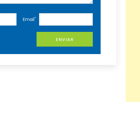
*
Email
ENVIAR