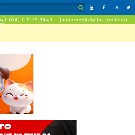
(84) 9 8173 8448
jairsampaio2@hotmail.com