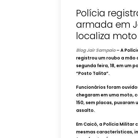
Polícia regis
armada em Ja
localiza mot
Blog Jair Sampaio
–
A Políc
registrou um roubo a mão 
segunda feira, 18, em um p
“Posto Talita”.
Funcionários foram ouvidos
chegaram em uma moto, co
150, sem placas, puxaram 
assalto.
Em Caicó, a Polícia Milita
mesmas características, in