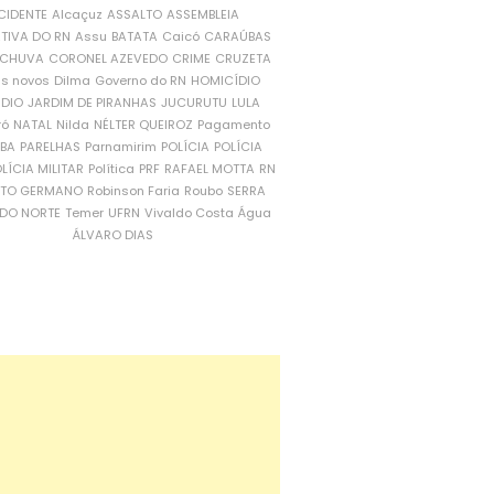
CIDENTE
Alcaçuz
ASSALTO
ASSEMBLEIA
ATIVA DO RN
Assu
BATATA
Caicó
CARAÚBAS
CHUVA
CORONEL AZEVEDO
CRIME
CRUZETA
is novos
Dilma
Governo do RN
HOMICÍDIO
NDIO
JARDIM DE PIRANHAS
JUCURUTU
LULA
ró
NATAL
Nilda
NÉLTER QUEIROZ
Pagamento
ÍBA
PARELHAS
Parnamirim
POLÍCIA
POLÍCIA
LÍCIA MILITAR
Política
PRF
RAFAEL MOTTA
RN
RTO GERMANO
Robinson Faria
Roubo
SERRA
DO NORTE
Temer
UFRN
Vivaldo Costa
Água
ÁLVARO DIAS