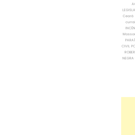
A
LEGISL
Ceará
curra
INCÊ
Mosso
PARA
CIVIL
PO
ROBE
NEGRA 