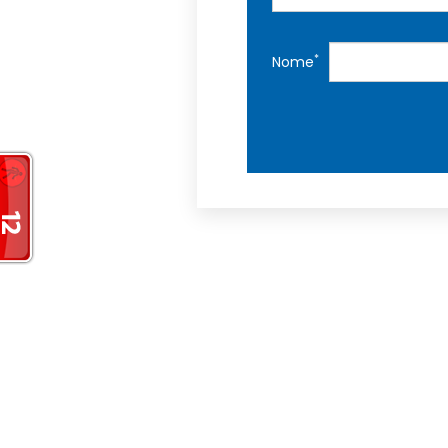
*
Nome