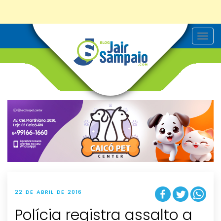
T
o
g
g
l
e
n
a
v
i
g
a
t
i
o
n
22 DE ABRIL DE 2016
Polícia registra assalto a