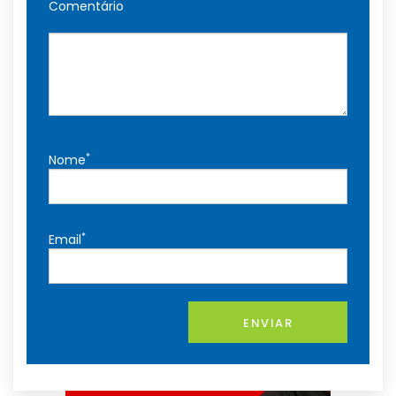
Comentário
*
Nome
*
Email
ENVIAR