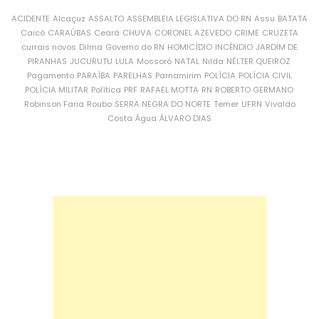
ACIDENTE
Alcaçuz
ASSALTO
ASSEMBLEIA LEGISLATIVA DO RN
Assu
BATATA
Caicó
CARAÚBAS
Ceará
CHUVA
CORONEL AZEVEDO
CRIME
CRUZETA
currais novos
Dilma
Governo do RN
HOMICÍDIO
INCÊNDIO
JARDIM DE
PIRANHAS
JUCURUTU
LULA
Mossoró
NATAL
Nilda
NÉLTER QUEIROZ
Pagamento
PARAÍBA
PARELHAS
Parnamirim
POLÍCIA
POLÍCIA CIVIL
POLÍCIA MILITAR
Política
PRF
RAFAEL MOTTA
RN
ROBERTO GERMANO
Robinson Faria
Roubo
SERRA NEGRA DO NORTE
Temer
UFRN
Vivaldo
Costa
Água
ÁLVARO DIAS