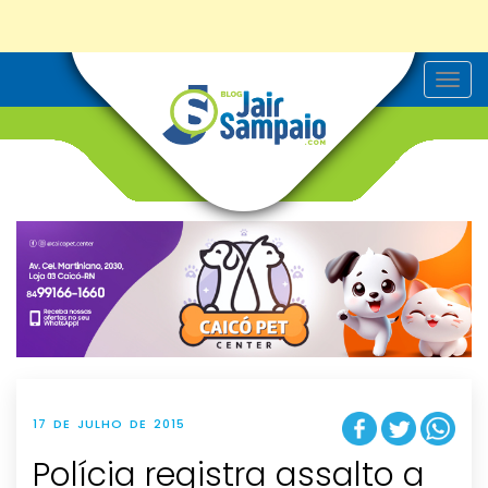
T
o
g
g
l
e
n
a
v
i
g
a
t
i
o
n
17 DE JULHO DE 2015
Polícia registra assalto a