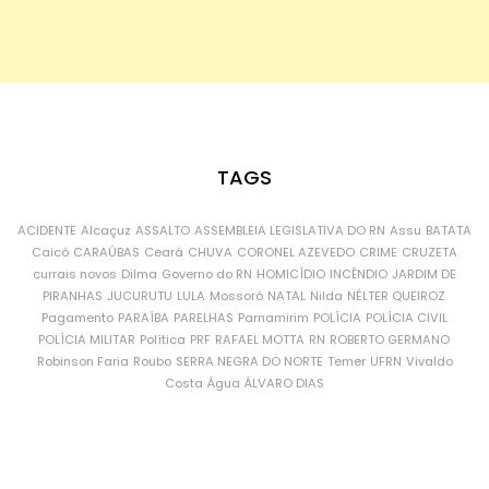
TAGS
ACIDENTE
Alcaçuz
ASSALTO
ASSEMBLEIA LEGISLATIVA DO RN
Assu
BATATA
Caicó
CARAÚBAS
Ceará
CHUVA
CORONEL AZEVEDO
CRIME
CRUZETA
currais novos
Dilma
Governo do RN
HOMICÍDIO
INCÊNDIO
JARDIM DE
PIRANHAS
JUCURUTU
LULA
Mossoró
NATAL
Nilda
NÉLTER QUEIROZ
Pagamento
PARAÍBA
PARELHAS
Parnamirim
POLÍCIA
POLÍCIA CIVIL
POLÍCIA MILITAR
Política
PRF
RAFAEL MOTTA
RN
ROBERTO GERMANO
Robinson Faria
Roubo
SERRA NEGRA DO NORTE
Temer
UFRN
Vivaldo
Costa
Água
ÁLVARO DIAS