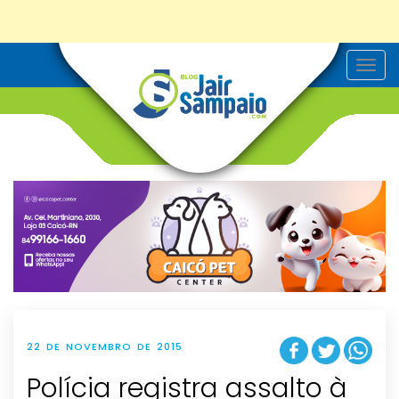
T
o
g
g
l
e
n
a
v
i
g
a
t
i
o
n
22 DE NOVEMBRO DE 2015
Polícia registra assalto à