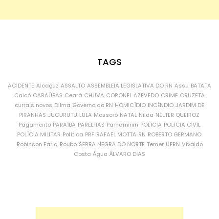
TAGS
ACIDENTE
Alcaçuz
ASSALTO
ASSEMBLEIA LEGISLATIVA DO RN
Assu
BATATA
Caicó
CARAÚBAS
Ceará
CHUVA
CORONEL AZEVEDO
CRIME
CRUZETA
currais novos
Dilma
Governo do RN
HOMICÍDIO
INCÊNDIO
JARDIM DE
PIRANHAS
JUCURUTU
LULA
Mossoró
NATAL
Nilda
NÉLTER QUEIROZ
Pagamento
PARAÍBA
PARELHAS
Parnamirim
POLÍCIA
POLÍCIA CIVIL
POLÍCIA MILITAR
Política
PRF
RAFAEL MOTTA
RN
ROBERTO GERMANO
Robinson Faria
Roubo
SERRA NEGRA DO NORTE
Temer
UFRN
Vivaldo
Costa
Água
ÁLVARO DIAS