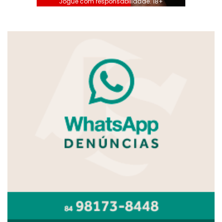
Jogue com responsabilidade. 18+