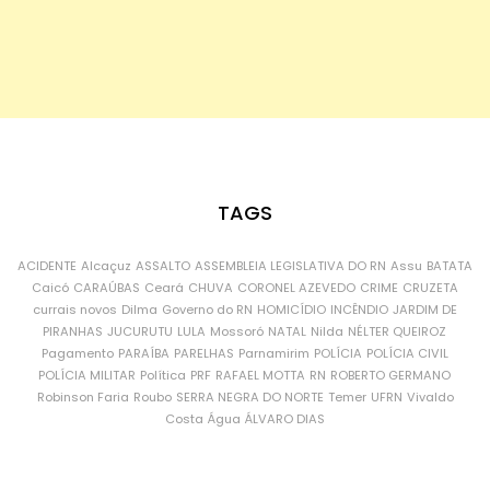
TAGS
ACIDENTE
Alcaçuz
ASSALTO
ASSEMBLEIA LEGISLATIVA DO RN
Assu
BATATA
Caicó
CARAÚBAS
Ceará
CHUVA
CORONEL AZEVEDO
CRIME
CRUZETA
currais novos
Dilma
Governo do RN
HOMICÍDIO
INCÊNDIO
JARDIM DE
PIRANHAS
JUCURUTU
LULA
Mossoró
NATAL
Nilda
NÉLTER QUEIROZ
Pagamento
PARAÍBA
PARELHAS
Parnamirim
POLÍCIA
POLÍCIA CIVIL
POLÍCIA MILITAR
Política
PRF
RAFAEL MOTTA
RN
ROBERTO GERMANO
Robinson Faria
Roubo
SERRA NEGRA DO NORTE
Temer
UFRN
Vivaldo
Costa
Água
ÁLVARO DIAS