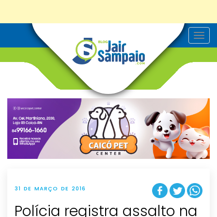
T
o
g
g
l
e
n
a
v
i
g
a
t
i
o
n
31 DE MARÇO DE 2016
Polícia registra assalto na