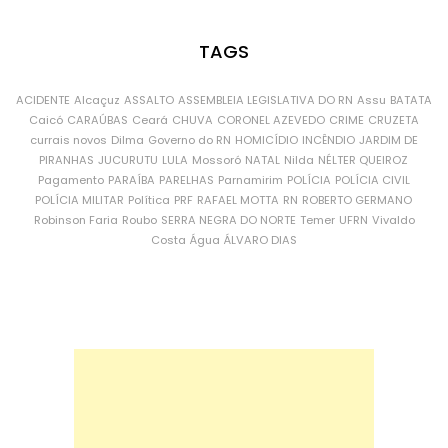
TAGS
ACIDENTE
Alcaçuz
ASSALTO
ASSEMBLEIA LEGISLATIVA DO RN
Assu
BATATA
Caicó
CARAÚBAS
Ceará
CHUVA
CORONEL AZEVEDO
CRIME
CRUZETA
currais novos
Dilma
Governo do RN
HOMICÍDIO
INCÊNDIO
JARDIM DE
PIRANHAS
JUCURUTU
LULA
Mossoró
NATAL
Nilda
NÉLTER QUEIROZ
Pagamento
PARAÍBA
PARELHAS
Parnamirim
POLÍCIA
POLÍCIA CIVIL
POLÍCIA MILITAR
Política
PRF
RAFAEL MOTTA
RN
ROBERTO GERMANO
Robinson Faria
Roubo
SERRA NEGRA DO NORTE
Temer
UFRN
Vivaldo
Costa
Água
ÁLVARO DIAS