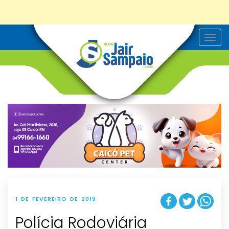
T
o
g
g
l
e
n
a
v
i
g
a
t
i
o
n
1 DE FEVEREIRO DE 2019
Polícia Rodoviária