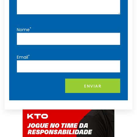
*
Nome
*
Email
ENVIAR