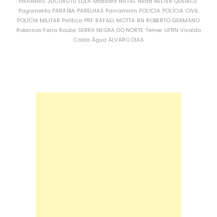
PIRANHAS
JUCURUTU
LULA
Mossoró
NATAL
Nilda
NÉLTER QUEIROZ
Pagamento
PARAÍBA
PARELHAS
Parnamirim
POLÍCIA
POLÍCIA CIVIL
POLÍCIA MILITAR
Política
PRF
RAFAEL MOTTA
RN
ROBERTO GERMANO
Robinson Faria
Roubo
SERRA NEGRA DO NORTE
Temer
UFRN
Vivaldo
Costa
Água
ÁLVARO DIAS