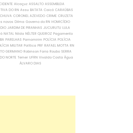
CIDENTE
Alcaçuz
ASSALTO
ASSEMBLEIA
ATIVA DO RN
Assu
BATATA
Caicó
CARAÚBAS
CHUVA
CORONEL AZEVEDO
CRIME
CRUZETA
is novos
Dilma
Governo do RN
HOMICÍDIO
NDIO
JARDIM DE PIRANHAS
JUCURUTU
LULA
ró
NATAL
Nilda
NÉLTER QUEIROZ
Pagamento
ÍBA
PARELHAS
Parnamirim
POLÍCIA
POLÍCIA
LÍCIA MILITAR
Política
PRF
RAFAEL MOTTA
RN
RTO GERMANO
Robinson Faria
Roubo
SERRA
DO NORTE
Temer
UFRN
Vivaldo Costa
Água
ÁLVARO DIAS