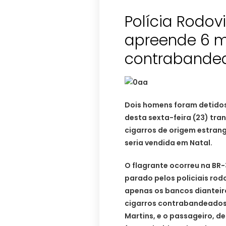
Polícia Rodov
apreende 6 m
contrabande
Dois homens foram detidos
desta sexta-feira (23) tr
cigarros de origem estran
seria vendida em Natal.
O flagrante ocorreu na BR-
parado pelos policiais rodo
apenas os bancos dianteir
cigarros contrabandeados.
Martins, e o passageiro, d