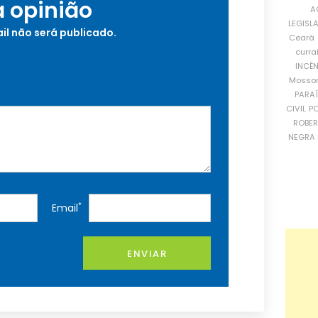
a opinião
A
LEGISL
il não será publicado.
Ceará
curra
INCÊ
Mosso
PARA
CIVIL
PO
ROBE
NEGRA 
*
Email
ENVIAR