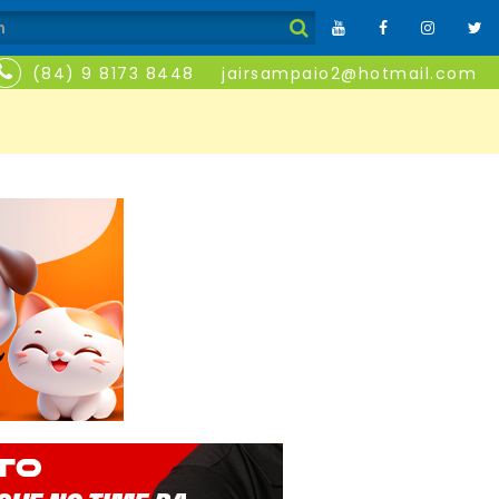
(84) 9 8173 8448
jairsampaio2@hotmail.com