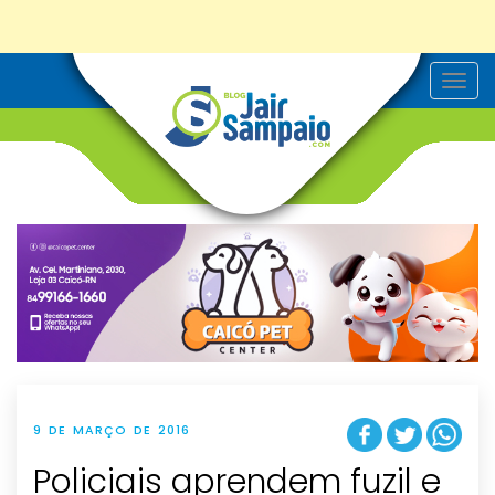
T
o
g
g
l
e
n
a
v
i
g
a
t
i
o
n
9 DE MARÇO DE 2016
Policiais aprendem fuzil e