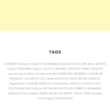
TAGS
ACIDENTE
Alcaçuz
ASSALTO
ASSEMBLEIA LEGISLATIVA DO RN
Assu
BATATA
Caicó
CARAÚBAS
Ceará
CHUVA
CORONEL AZEVEDO
CRIME
CRUZETA
currais novos
Dilma
Governo do RN
HOMICÍDIO
INCÊNDIO
JARDIM DE
PIRANHAS
JUCURUTU
LULA
Mossoró
NATAL
Nilda
NÉLTER QUEIROZ
Pagamento
PARAÍBA
PARELHAS
Parnamirim
POLÍCIA
POLÍCIA CIVIL
POLÍCIA MILITAR
Política
PRF
RAFAEL MOTTA
RN
ROBERTO GERMANO
Robinson Faria
Roubo
SERRA NEGRA DO NORTE
Temer
UFRN
Vivaldo
Costa
Água
ÁLVARO DIAS