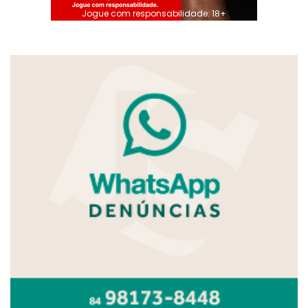
Jogue com responsabilidade. 18+