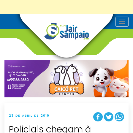
T
o
g
g
l
e
n
a
v
i
g
a
t
i
o
n
23 DE ABRIL DE 2019
Policiais chegam à