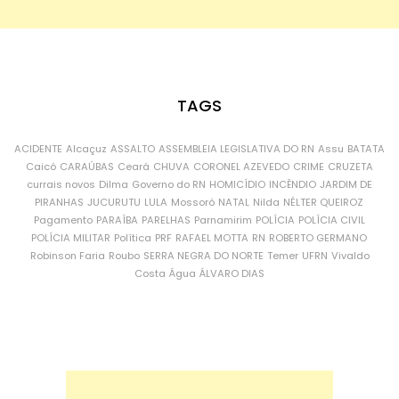
TAGS
ACIDENTE
Alcaçuz
ASSALTO
ASSEMBLEIA LEGISLATIVA DO RN
Assu
BATATA
Caicó
CARAÚBAS
Ceará
CHUVA
CORONEL AZEVEDO
CRIME
CRUZETA
currais novos
Dilma
Governo do RN
HOMICÍDIO
INCÊNDIO
JARDIM DE
PIRANHAS
JUCURUTU
LULA
Mossoró
NATAL
Nilda
NÉLTER QUEIROZ
Pagamento
PARAÍBA
PARELHAS
Parnamirim
POLÍCIA
POLÍCIA CIVIL
POLÍCIA MILITAR
Política
PRF
RAFAEL MOTTA
RN
ROBERTO GERMANO
Robinson Faria
Roubo
SERRA NEGRA DO NORTE
Temer
UFRN
Vivaldo
Costa
Água
ÁLVARO DIAS