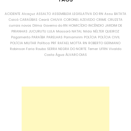
ACIDENTE
Alcaçuz
ASSALTO
ASSEMBLEIA LEGISLATIVA DO RN
Assu
BATATA
Caicó
CARAÚBAS
Ceará
CHUVA
CORONEL AZEVEDO
CRIME
CRUZETA
currais novos
Dilma
Governo do RN
HOMICÍDIO
INCÊNDIO
JARDIM DE
PIRANHAS
JUCURUTU
LULA
Mossoró
NATAL
Nilda
NÉLTER QUEIROZ
Pagamento
PARAÍBA
PARELHAS
Parnamirim
POLÍCIA
POLÍCIA CIVIL
POLÍCIA MILITAR
Política
PRF
RAFAEL MOTTA
RN
ROBERTO GERMANO
Robinson Faria
Roubo
SERRA NEGRA DO NORTE
Temer
UFRN
Vivaldo
Costa
Água
ÁLVARO DIAS