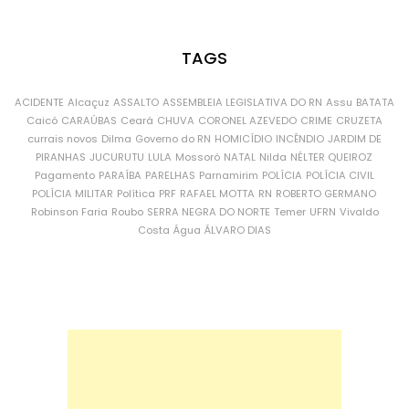
TAGS
ACIDENTE
Alcaçuz
ASSALTO
ASSEMBLEIA LEGISLATIVA DO RN
Assu
BATATA
Caicó
CARAÚBAS
Ceará
CHUVA
CORONEL AZEVEDO
CRIME
CRUZETA
currais novos
Dilma
Governo do RN
HOMICÍDIO
INCÊNDIO
JARDIM DE
PIRANHAS
JUCURUTU
LULA
Mossoró
NATAL
Nilda
NÉLTER QUEIROZ
Pagamento
PARAÍBA
PARELHAS
Parnamirim
POLÍCIA
POLÍCIA CIVIL
POLÍCIA MILITAR
Política
PRF
RAFAEL MOTTA
RN
ROBERTO GERMANO
Robinson Faria
Roubo
SERRA NEGRA DO NORTE
Temer
UFRN
Vivaldo
Costa
Água
ÁLVARO DIAS