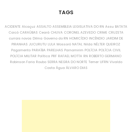
TAGS
ACIDENTE
Alcaçuz
ASSALTO
ASSEMBLEIA LEGISLATIVA DO RN
Assu
BATATA
Caicó
CARAÚBAS
Ceará
CHUVA
CORONEL AZEVEDO
CRIME
CRUZETA
currais novos
Dilma
Governo do RN
HOMICÍDIO
INCÊNDIO
JARDIM DE
PIRANHAS
JUCURUTU
LULA
Mossoró
NATAL
Nilda
NÉLTER QUEIROZ
Pagamento
PARAÍBA
PARELHAS
Parnamirim
POLÍCIA
POLÍCIA CIVIL
POLÍCIA MILITAR
Política
PRF
RAFAEL MOTTA
RN
ROBERTO GERMANO
Robinson Faria
Roubo
SERRA NEGRA DO NORTE
Temer
UFRN
Vivaldo
Costa
Água
ÁLVARO DIAS