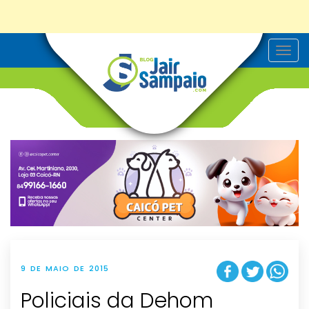
T
o
g
g
l
e
n
a
v
i
g
a
t
i
o
n
9 DE MAIO DE 2015
Policiais da Dehom