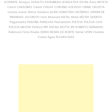
ACIDENTE
Alcaçuz
ASSALTO
ASSEMBLEIA LEGISLATIVA DO RN
Assu
BATATA
Caicó
CARAÚBAS
Ceará
CHUVA
CORONEL AZEVEDO
CRIME
CRUZETA
currais novos
Dilma
Governo do RN
HOMICÍDIO
INCÊNDIO
JARDIM DE
PIRANHAS
JUCURUTU
LULA
Mossoró
NATAL
Nilda
NÉLTER QUEIROZ
Pagamento
PARAÍBA
PARELHAS
Parnamirim
POLÍCIA
POLÍCIA CIVIL
POLÍCIA MILITAR
Política
PRF
RAFAEL MOTTA
RN
ROBERTO GERMANO
Robinson Faria
Roubo
SERRA NEGRA DO NORTE
Temer
UFRN
Vivaldo
Costa
Água
ÁLVARO DIAS