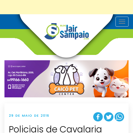
T
o
g
g
l
e
n
a
v
i
g
a
t
i
o
n
29 DE MAIO DE 2016
Policiais de Cavalaria