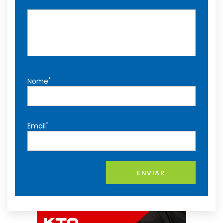
*
Nome
*
Email
ENVIAR