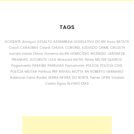
TAGS
ACIDENTE
Alcaçuz
ASSALTO
ASSEMBLEIA LEGISLATIVA DO RN
Assu
BATATA
Caicó
CARAÚBAS
Ceará
CHUVA
CORONEL AZEVEDO
CRIME
CRUZETA
currais novos
Dilma
Governo do RN
HOMICÍDIO
INCÊNDIO
JARDIM DE
PIRANHAS
JUCURUTU
LULA
Mossoró
NATAL
Nilda
NÉLTER QUEIROZ
Pagamento
PARAÍBA
PARELHAS
Parnamirim
POLÍCIA
POLÍCIA CIVIL
POLÍCIA MILITAR
Política
PRF
RAFAEL MOTTA
RN
ROBERTO GERMANO
Robinson Faria
Roubo
SERRA NEGRA DO NORTE
Temer
UFRN
Vivaldo
Costa
Água
ÁLVARO DIAS