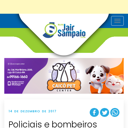
T
o
g
g
l
e
n
a
v
i
g
a
t
i
o
n
14 DE DEZEMBRO DE 2017
Policiais e bombeiros