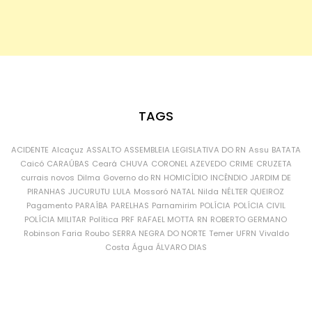
TAGS
ACIDENTE
Alcaçuz
ASSALTO
ASSEMBLEIA LEGISLATIVA DO RN
Assu
BATATA
Caicó
CARAÚBAS
Ceará
CHUVA
CORONEL AZEVEDO
CRIME
CRUZETA
currais novos
Dilma
Governo do RN
HOMICÍDIO
INCÊNDIO
JARDIM DE
PIRANHAS
JUCURUTU
LULA
Mossoró
NATAL
Nilda
NÉLTER QUEIROZ
Pagamento
PARAÍBA
PARELHAS
Parnamirim
POLÍCIA
POLÍCIA CIVIL
POLÍCIA MILITAR
Política
PRF
RAFAEL MOTTA
RN
ROBERTO GERMANO
Robinson Faria
Roubo
SERRA NEGRA DO NORTE
Temer
UFRN
Vivaldo
Costa
Água
ÁLVARO DIAS