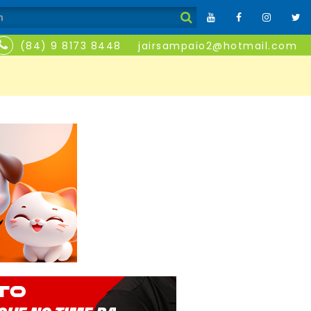
(84) 9 8173 8448
jairsampaio2@hotmail.com