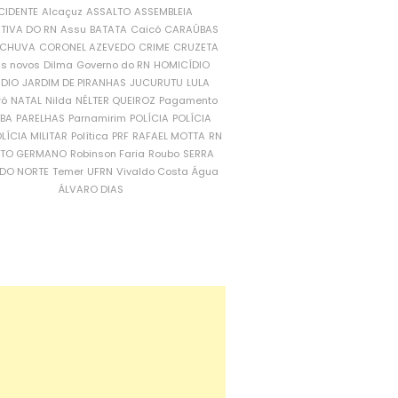
CIDENTE
Alcaçuz
ASSALTO
ASSEMBLEIA
ATIVA DO RN
Assu
BATATA
Caicó
CARAÚBAS
CHUVA
CORONEL AZEVEDO
CRIME
CRUZETA
is novos
Dilma
Governo do RN
HOMICÍDIO
NDIO
JARDIM DE PIRANHAS
JUCURUTU
LULA
ró
NATAL
Nilda
NÉLTER QUEIROZ
Pagamento
ÍBA
PARELHAS
Parnamirim
POLÍCIA
POLÍCIA
LÍCIA MILITAR
Política
PRF
RAFAEL MOTTA
RN
RTO GERMANO
Robinson Faria
Roubo
SERRA
DO NORTE
Temer
UFRN
Vivaldo Costa
Água
ÁLVARO DIAS