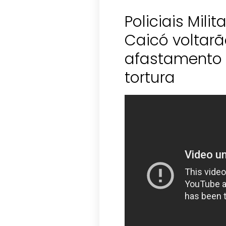
Policiais Milit
Caicó voltarã
afastamento 
tortura