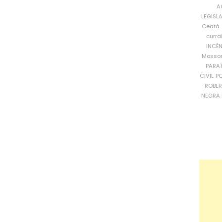
A
LEGISL
Ceará
curra
INCÊ
Mosso
PARA
CIVIL
PO
ROBE
NEGRA 