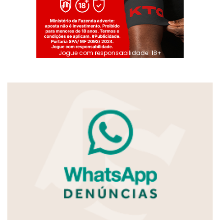
Jogue com responsabilidade. 18+