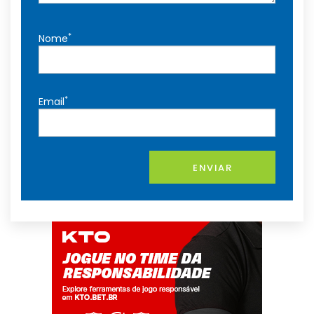
*
Nome
*
Email
ENVIAR