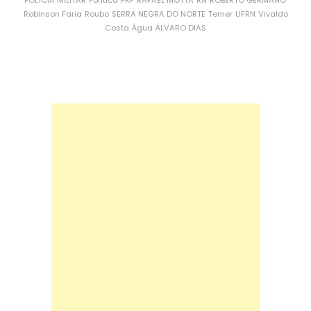
POLÍCIA MILITAR
Política
PRF
RAFAEL MOTTA
RN
ROBERTO GERMANO
Robinson Faria
Roubo
SERRA NEGRA DO NORTE
Temer
UFRN
Vivaldo
Costa
Água
ÁLVARO DIAS