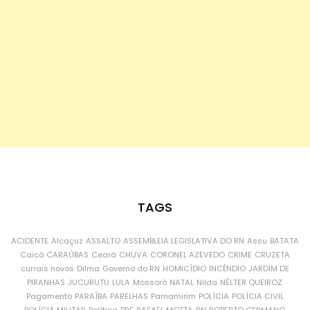
TAGS
ACIDENTE
Alcaçuz
ASSALTO
ASSEMBLEIA LEGISLATIVA DO RN
Assu
BATATA
Caicó
CARAÚBAS
Ceará
CHUVA
CORONEL AZEVEDO
CRIME
CRUZETA
currais novos
Dilma
Governo do RN
HOMICÍDIO
INCÊNDIO
JARDIM DE
PIRANHAS
JUCURUTU
LULA
Mossoró
NATAL
Nilda
NÉLTER QUEIROZ
Pagamento
PARAÍBA
PARELHAS
Parnamirim
POLÍCIA
POLÍCIA CIVIL