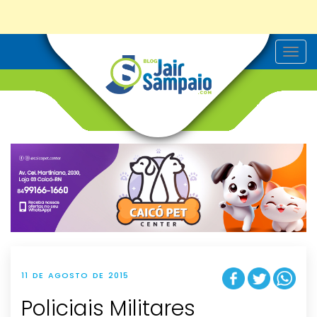
T
o
g
g
l
e
n
a
v
i
g
a
t
i
o
n
11 DE AGOSTO DE 2015
Policiais Militares