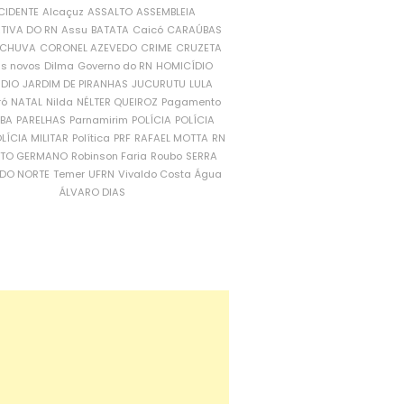
CIDENTE
Alcaçuz
ASSALTO
ASSEMBLEIA
ATIVA DO RN
Assu
BATATA
Caicó
CARAÚBAS
CHUVA
CORONEL AZEVEDO
CRIME
CRUZETA
is novos
Dilma
Governo do RN
HOMICÍDIO
NDIO
JARDIM DE PIRANHAS
JUCURUTU
LULA
ró
NATAL
Nilda
NÉLTER QUEIROZ
Pagamento
ÍBA
PARELHAS
Parnamirim
POLÍCIA
POLÍCIA
LÍCIA MILITAR
Política
PRF
RAFAEL MOTTA
RN
RTO GERMANO
Robinson Faria
Roubo
SERRA
DO NORTE
Temer
UFRN
Vivaldo Costa
Água
ÁLVARO DIAS