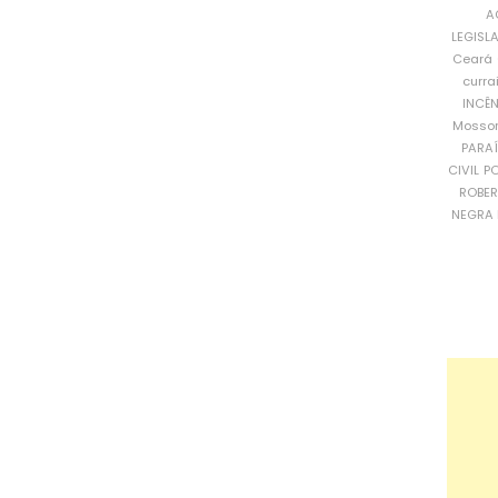
A
LEGISL
Ceará
curra
INCÊ
Mosso
PARA
CIVIL
PO
ROBE
NEGRA 