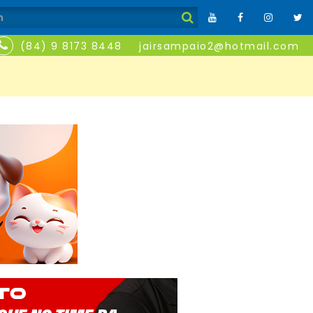
(84) 9 8173 8448
jairsampaio2@hotmail.com