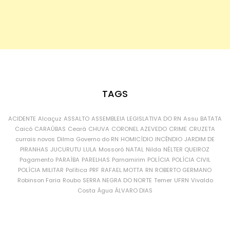
TAGS
ACIDENTE
Alcaçuz
ASSALTO
ASSEMBLEIA LEGISLATIVA DO RN
Assu
BATATA
Caicó
CARAÚBAS
Ceará
CHUVA
CORONEL AZEVEDO
CRIME
CRUZETA
currais novos
Dilma
Governo do RN
HOMICÍDIO
INCÊNDIO
JARDIM DE
PIRANHAS
JUCURUTU
LULA
Mossoró
NATAL
Nilda
NÉLTER QUEIROZ
Pagamento
PARAÍBA
PARELHAS
Parnamirim
POLÍCIA
POLÍCIA CIVIL
POLÍCIA MILITAR
Política
PRF
RAFAEL MOTTA
RN
ROBERTO GERMANO
Robinson Faria
Roubo
SERRA NEGRA DO NORTE
Temer
UFRN
Vivaldo
Costa
Água
ÁLVARO DIAS