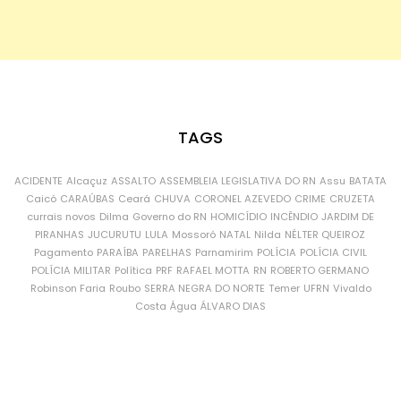
TAGS
ACIDENTE
Alcaçuz
ASSALTO
ASSEMBLEIA LEGISLATIVA DO RN
Assu
BATATA
Caicó
CARAÚBAS
Ceará
CHUVA
CORONEL AZEVEDO
CRIME
CRUZETA
currais novos
Dilma
Governo do RN
HOMICÍDIO
INCÊNDIO
JARDIM DE
PIRANHAS
JUCURUTU
LULA
Mossoró
NATAL
Nilda
NÉLTER QUEIROZ
Pagamento
PARAÍBA
PARELHAS
Parnamirim
POLÍCIA
POLÍCIA CIVIL
POLÍCIA MILITAR
Política
PRF
RAFAEL MOTTA
RN
ROBERTO GERMANO
Robinson Faria
Roubo
SERRA NEGRA DO NORTE
Temer
UFRN
Vivaldo
Costa
Água
ÁLVARO DIAS