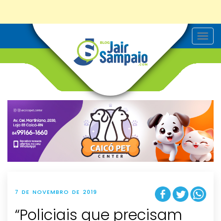
T
o
g
g
l
e
n
a
v
i
g
a
t
i
o
n
7 DE NOVEMBRO DE 2019
“Policiais que precisam