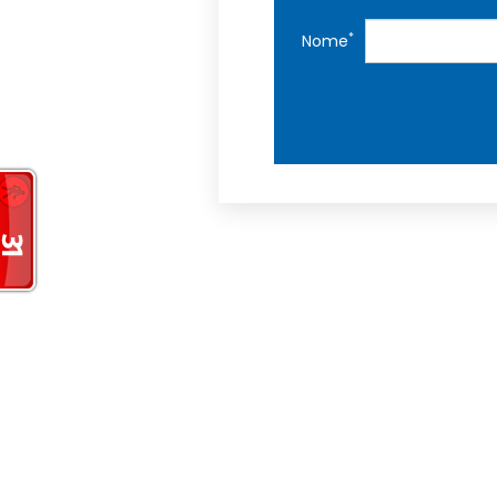
*
Nome