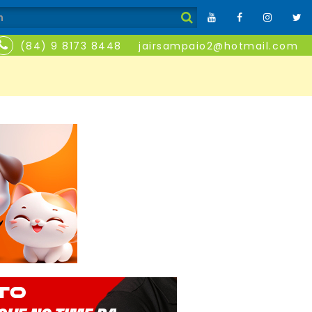
(84) 9 8173 8448
jairsampaio2@hotmail.com