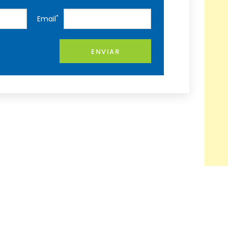
*
Email
ENVIAR