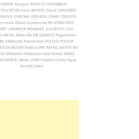
CIDENTE
Alcaçuz
ASSALTO
ASSEMBLEIA
ATIVA DO RN
Assu
BATATA
Caicó
CARAÚBAS
CHUVA
CORONEL AZEVEDO
CRIME
CRUZETA
is novos
Dilma
Governo do RN
HOMICÍDIO
NDIO
JARDIM DE PIRANHAS
JUCURUTU
LULA
ró
NATAL
Nilda
NÉLTER QUEIROZ
Pagamento
ÍBA
PARELHAS
Parnamirim
POLÍCIA
POLÍCIA
LÍCIA MILITAR
Política
PRF
RAFAEL MOTTA
RN
RTO GERMANO
Robinson Faria
Roubo
SERRA
DO NORTE
Temer
UFRN
Vivaldo Costa
Água
ÁLVARO DIAS