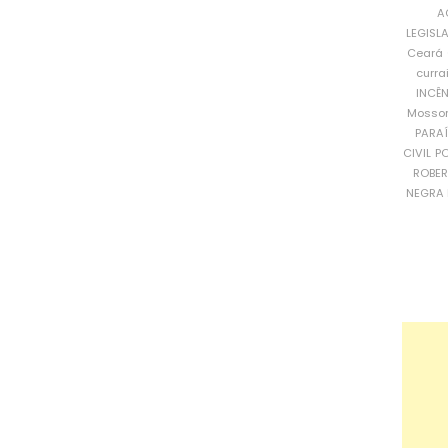
A
LEGISL
Ceará
curra
INCÊ
Mosso
PARA
CIVIL
PO
ROBE
NEGRA 