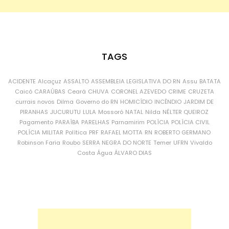
TAGS
ACIDENTE
Alcaçuz
ASSALTO
ASSEMBLEIA LEGISLATIVA DO RN
Assu
BATATA
Caicó
CARAÚBAS
Ceará
CHUVA
CORONEL AZEVEDO
CRIME
CRUZETA
currais novos
Dilma
Governo do RN
HOMICÍDIO
INCÊNDIO
JARDIM DE
PIRANHAS
JUCURUTU
LULA
Mossoró
NATAL
Nilda
NÉLTER QUEIROZ
Pagamento
PARAÍBA
PARELHAS
Parnamirim
POLÍCIA
POLÍCIA CIVIL
POLÍCIA MILITAR
Política
PRF
RAFAEL MOTTA
RN
ROBERTO GERMANO
Robinson Faria
Roubo
SERRA NEGRA DO NORTE
Temer
UFRN
Vivaldo
Costa
Água
ÁLVARO DIAS