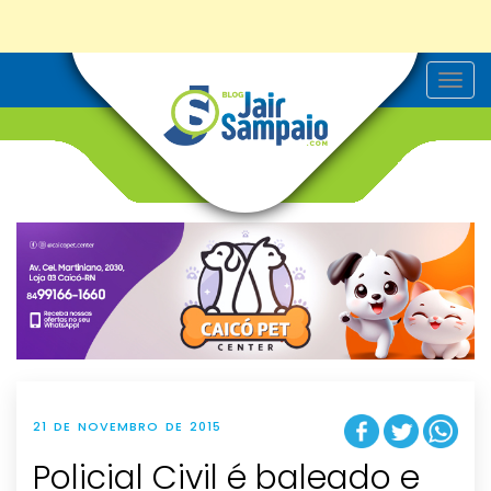
T
o
g
g
l
e
n
a
v
i
g
a
t
i
o
n
21 DE NOVEMBRO DE 2015
Policial Civil é baleado e