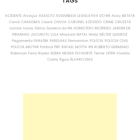
TAGS
ACIDENTE
Alcaçuz
ASSALTO
ASSEMBLEIA LEGISLATIVA DO RN
Assu
BATATA
Caicó
CARAÚBAS
Ceará
CHUVA
CORONEL AZEVEDO
CRIME
CRUZETA
currais novos
Dilma
Governo do RN
HOMICÍDIO
INCÊNDIO
JARDIM DE
PIRANHAS
JUCURUTU
LULA
Mossoró
NATAL
Nilda
NÉLTER QUEIROZ
Pagamento
PARAÍBA
PARELHAS
Parnamirim
POLÍCIA
POLÍCIA CIVIL
POLÍCIA MILITAR
Política
PRF
RAFAEL MOTTA
RN
ROBERTO GERMANO
Robinson Faria
Roubo
SERRA NEGRA DO NORTE
Temer
UFRN
Vivaldo
Costa
Água
ÁLVARO DIAS