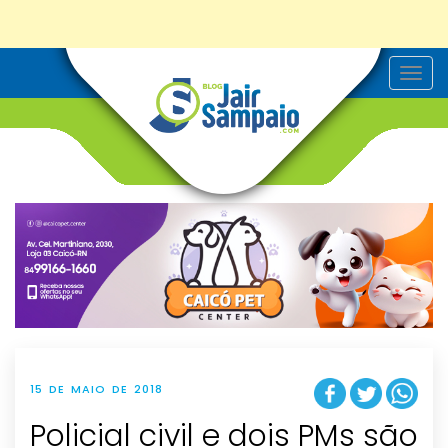
T
o
g
g
l
e
n
a
v
i
g
a
t
i
o
n
15 DE MAIO DE 2018
Policial civil e dois PMs são