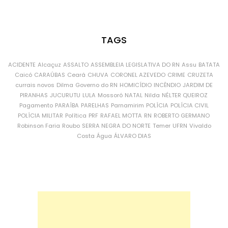
TAGS
ACIDENTE
Alcaçuz
ASSALTO
ASSEMBLEIA LEGISLATIVA DO RN
Assu
BATATA
Caicó
CARAÚBAS
Ceará
CHUVA
CORONEL AZEVEDO
CRIME
CRUZETA
currais novos
Dilma
Governo do RN
HOMICÍDIO
INCÊNDIO
JARDIM DE
PIRANHAS
JUCURUTU
LULA
Mossoró
NATAL
Nilda
NÉLTER QUEIROZ
Pagamento
PARAÍBA
PARELHAS
Parnamirim
POLÍCIA
POLÍCIA CIVIL
POLÍCIA MILITAR
Política
PRF
RAFAEL MOTTA
RN
ROBERTO GERMANO
Robinson Faria
Roubo
SERRA NEGRA DO NORTE
Temer
UFRN
Vivaldo
Costa
Água
ÁLVARO DIAS