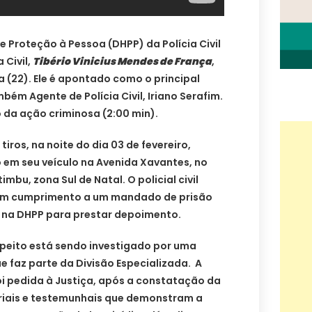
e Proteção à Pessoa (DHPP) da Polícia Civil
 Civil,
Tibério Vinicius Mendes de França
,
 (22). Ele é apontado como o principal
ém Agente de Polícia Civil, Iriano Serafim.
da ação criminosa (2:00 min).
tiros, na noite do dia 03 de fevereiro,
em seu veículo na Avenida Xavantes, no
timbu, zona Sul de Natal. O policial civil
do em cumprimento a um mandado de prisão
 na DHPP para prestar depoimento.
speito está sendo investigado por uma
 faz parte da Divisão Especializada. A
foi pedida à Justiça, após a constatação da
riais e testemunhais que demonstram a