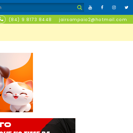
(84) 9 8173 8448
jairsampaio2@hotmail.com