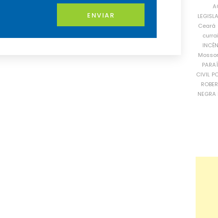
A
ENVIAR
LEGISL
Ceará
curra
INCÊ
Mosso
PARA
CIVIL
PO
ROBE
NEGRA 