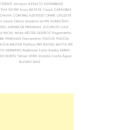
CIDENTE
Alcaçuz
ASSALTO
ASSEMBLEIA
ATIVA DO RN
Assu
BATATA
Caicó
CARAÚBAS
CHUVA
CORONEL AZEVEDO
CRIME
CRUZETA
is novos
Dilma
Governo do RN
HOMICÍDIO
NDIO
JARDIM DE PIRANHAS
JUCURUTU
LULA
ró
NATAL
Nilda
NÉLTER QUEIROZ
Pagamento
ÍBA
PARELHAS
Parnamirim
POLÍCIA
POLÍCIA
LÍCIA MILITAR
Política
PRF
RAFAEL MOTTA
RN
RTO GERMANO
Robinson Faria
Roubo
SERRA
DO NORTE
Temer
UFRN
Vivaldo Costa
Água
ÁLVARO DIAS