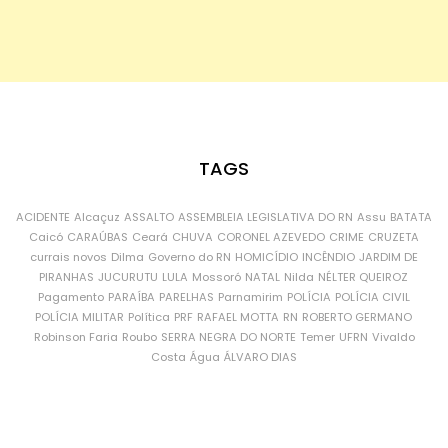
TAGS
ACIDENTE
Alcaçuz
ASSALTO
ASSEMBLEIA LEGISLATIVA DO RN
Assu
BATATA
Caicó
CARAÚBAS
Ceará
CHUVA
CORONEL AZEVEDO
CRIME
CRUZETA
currais novos
Dilma
Governo do RN
HOMICÍDIO
INCÊNDIO
JARDIM DE
PIRANHAS
JUCURUTU
LULA
Mossoró
NATAL
Nilda
NÉLTER QUEIROZ
Pagamento
PARAÍBA
PARELHAS
Parnamirim
POLÍCIA
POLÍCIA CIVIL
POLÍCIA MILITAR
Política
PRF
RAFAEL MOTTA
RN
ROBERTO GERMANO
Robinson Faria
Roubo
SERRA NEGRA DO NORTE
Temer
UFRN
Vivaldo
Costa
Água
ÁLVARO DIAS