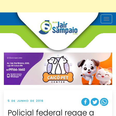
T
o
g
g
l
e
n
a
v
i
g
a
t
i
o
n
5 DE JUNHO DE 2016
Policial federal reage a