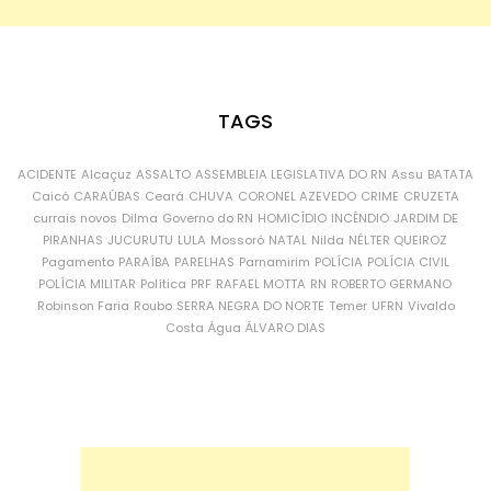
TAGS
ACIDENTE
Alcaçuz
ASSALTO
ASSEMBLEIA LEGISLATIVA DO RN
Assu
BATATA
Caicó
CARAÚBAS
Ceará
CHUVA
CORONEL AZEVEDO
CRIME
CRUZETA
currais novos
Dilma
Governo do RN
HOMICÍDIO
INCÊNDIO
JARDIM DE
PIRANHAS
JUCURUTU
LULA
Mossoró
NATAL
Nilda
NÉLTER QUEIROZ
Pagamento
PARAÍBA
PARELHAS
Parnamirim
POLÍCIA
POLÍCIA CIVIL
POLÍCIA MILITAR
Política
PRF
RAFAEL MOTTA
RN
ROBERTO GERMANO
Robinson Faria
Roubo
SERRA NEGRA DO NORTE
Temer
UFRN
Vivaldo
Costa
Água
ÁLVARO DIAS