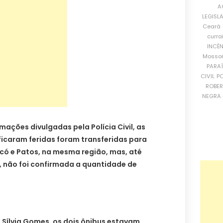
A
LEGISL
Ceará
curra
INCÊ
Mosso
PARA
CIVIL
PO
ROBE
NEGRA 
mações divulgadas pela Polícia Civil, as
ficaram feridas foram transferidas para
ncó e Patos, na mesma região, mas, até
, não foi confirmada a quantidade de
Sílvia Gomes, os dois ônibus estavam