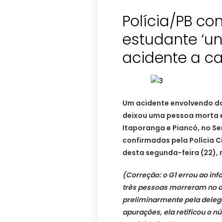
Polícia/PB co
estudante ‘uni
acidente a c
Um acidente envolvendo do
deixou uma pessoa morta e 
Itaporanga e Piancó, no S
confirmadas pela Polícia C
desta segunda-feira (22), 
(Correção: o G1 errou ao in
três pessoas morreram no a
preliminarmente pela deleg
apurações, ela retificou o 