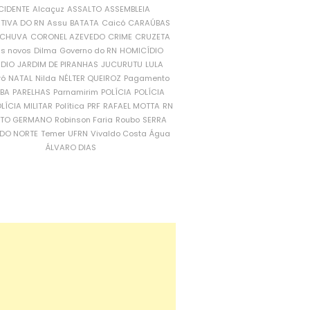
CIDENTE
Alcaçuz
ASSALTO
ASSEMBLEIA
ATIVA DO RN
Assu
BATATA
Caicó
CARAÚBAS
CHUVA
CORONEL AZEVEDO
CRIME
CRUZETA
is novos
Dilma
Governo do RN
HOMICÍDIO
NDIO
JARDIM DE PIRANHAS
JUCURUTU
LULA
ró
NATAL
Nilda
NÉLTER QUEIROZ
Pagamento
ÍBA
PARELHAS
Parnamirim
POLÍCIA
POLÍCIA
LÍCIA MILITAR
Política
PRF
RAFAEL MOTTA
RN
RTO GERMANO
Robinson Faria
Roubo
SERRA
DO NORTE
Temer
UFRN
Vivaldo Costa
Água
ÁLVARO DIAS