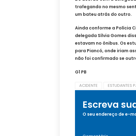
trafegando no mesmo sent
um bateu atrás do outro.
Ainda conforme a Polícia Ci
delegada Sílvia Gomes dis
estavam no ônibus. Os est
para Piancó, onde iriam ass
não foi confirmado se out
G1 PB
ACIDENTE
ESTUDANTES P
Escreva su
O seu endereço de e-ma