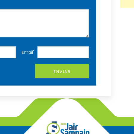
*
Email
ENVIAR