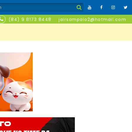
(84) 9 8173 8448
jairsampaio2@hotmail.com