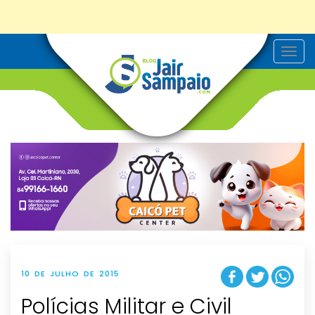
T
o
g
g
l
e
n
a
v
i
g
a
t
i
o
n
10 DE JULHO DE 2015
Polícias Militar e Civil