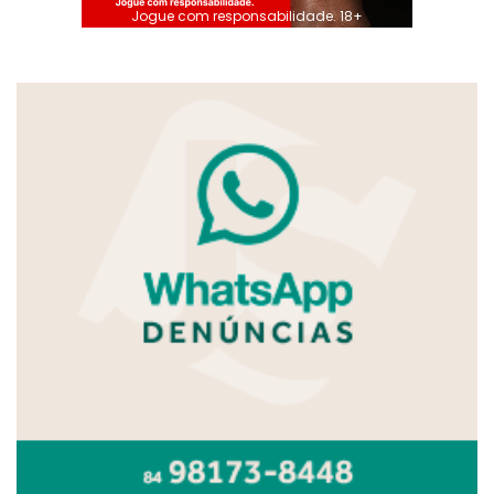
Jogue com responsabilidade. 18+