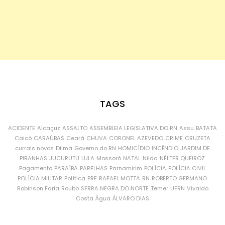
TAGS
ACIDENTE
Alcaçuz
ASSALTO
ASSEMBLEIA LEGISLATIVA DO RN
Assu
BATATA
Caicó
CARAÚBAS
Ceará
CHUVA
CORONEL AZEVEDO
CRIME
CRUZETA
currais novos
Dilma
Governo do RN
HOMICÍDIO
INCÊNDIO
JARDIM DE
PIRANHAS
JUCURUTU
LULA
Mossoró
NATAL
Nilda
NÉLTER QUEIROZ
Pagamento
PARAÍBA
PARELHAS
Parnamirim
POLÍCIA
POLÍCIA CIVIL
POLÍCIA MILITAR
Política
PRF
RAFAEL MOTTA
RN
ROBERTO GERMANO
Robinson Faria
Roubo
SERRA NEGRA DO NORTE
Temer
UFRN
Vivaldo
Costa
Água
ÁLVARO DIAS