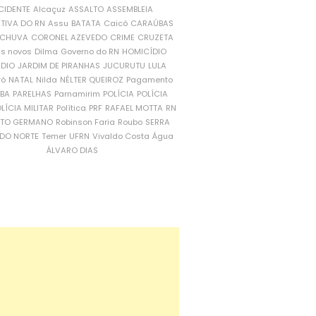
CIDENTE
Alcaçuz
ASSALTO
ASSEMBLEIA
ATIVA DO RN
Assu
BATATA
Caicó
CARAÚBAS
CHUVA
CORONEL AZEVEDO
CRIME
CRUZETA
is novos
Dilma
Governo do RN
HOMICÍDIO
NDIO
JARDIM DE PIRANHAS
JUCURUTU
LULA
ró
NATAL
Nilda
NÉLTER QUEIROZ
Pagamento
ÍBA
PARELHAS
Parnamirim
POLÍCIA
POLÍCIA
LÍCIA MILITAR
Política
PRF
RAFAEL MOTTA
RN
RTO GERMANO
Robinson Faria
Roubo
SERRA
DO NORTE
Temer
UFRN
Vivaldo Costa
Água
ÁLVARO DIAS