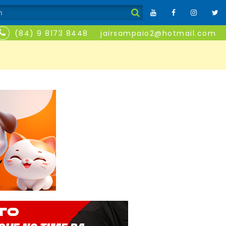
(84) 9 8173 8448
jairsampaio2@hotmail.com