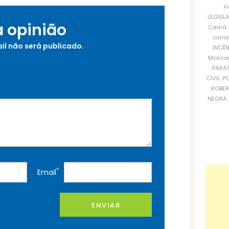
A
LEGISL
a opinião
Ceará
curra
il não será publicado.
INCÊ
Mosso
PARA
CIVIL
PO
ROBE
NEGRA 
*
Email
ENVIAR