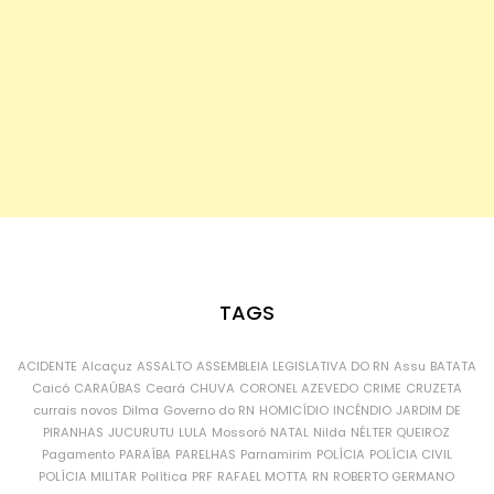
TAGS
ACIDENTE
Alcaçuz
ASSALTO
ASSEMBLEIA LEGISLATIVA DO RN
Assu
BATATA
Caicó
CARAÚBAS
Ceará
CHUVA
CORONEL AZEVEDO
CRIME
CRUZETA
currais novos
Dilma
Governo do RN
HOMICÍDIO
INCÊNDIO
JARDIM DE
PIRANHAS
JUCURUTU
LULA
Mossoró
NATAL
Nilda
NÉLTER QUEIROZ
Pagamento
PARAÍBA
PARELHAS
Parnamirim
POLÍCIA
POLÍCIA CIVIL
POLÍCIA MILITAR
Política
PRF
RAFAEL MOTTA
RN
ROBERTO GERMANO