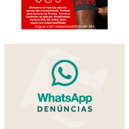
Jogue com responsabilidade. 18+