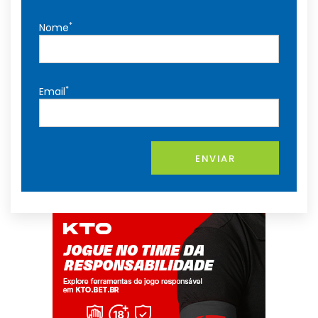
*
Nome
*
Email
ENVIAR