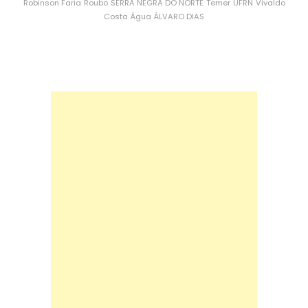
Robinson Faria
Roubo
SERRA NEGRA DO NORTE
Temer
UFRN
Vivaldo
Costa
Água
ÁLVARO DIAS