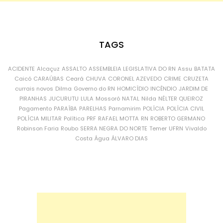
TAGS
ACIDENTE
Alcaçuz
ASSALTO
ASSEMBLEIA LEGISLATIVA DO RN
Assu
BATATA
Caicó
CARAÚBAS
Ceará
CHUVA
CORONEL AZEVEDO
CRIME
CRUZETA
currais novos
Dilma
Governo do RN
HOMICÍDIO
INCÊNDIO
JARDIM DE
PIRANHAS
JUCURUTU
LULA
Mossoró
NATAL
Nilda
NÉLTER QUEIROZ
Pagamento
PARAÍBA
PARELHAS
Parnamirim
POLÍCIA
POLÍCIA CIVIL
POLÍCIA MILITAR
Política
PRF
RAFAEL MOTTA
RN
ROBERTO GERMANO
Robinson Faria
Roubo
SERRA NEGRA DO NORTE
Temer
UFRN
Vivaldo
Costa
Água
ÁLVARO DIAS