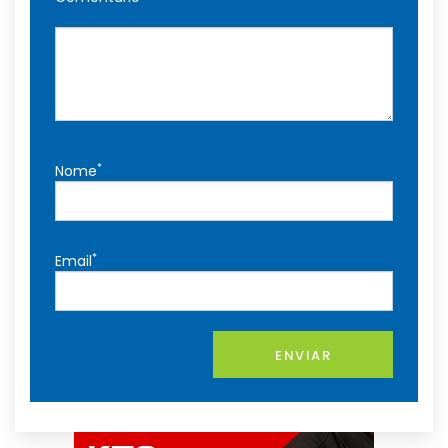
*
Nome
*
Email
ENVIAR