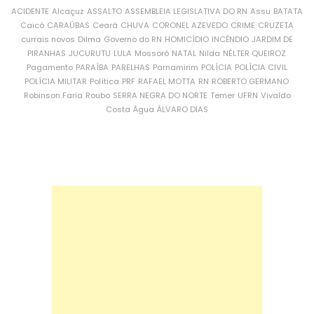
ACIDENTE
Alcaçuz
ASSALTO
ASSEMBLEIA LEGISLATIVA DO RN
Assu
BATATA
Caicó
CARAÚBAS
Ceará
CHUVA
CORONEL AZEVEDO
CRIME
CRUZETA
currais novos
Dilma
Governo do RN
HOMICÍDIO
INCÊNDIO
JARDIM DE
PIRANHAS
JUCURUTU
LULA
Mossoró
NATAL
Nilda
NÉLTER QUEIROZ
Pagamento
PARAÍBA
PARELHAS
Parnamirim
POLÍCIA
POLÍCIA CIVIL
POLÍCIA MILITAR
Política
PRF
RAFAEL MOTTA
RN
ROBERTO GERMANO
Robinson Faria
Roubo
SERRA NEGRA DO NORTE
Temer
UFRN
Vivaldo
Costa
Água
ÁLVARO DIAS