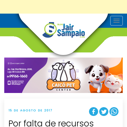
T
o
g
g
l
e
n
a
v
i
g
a
t
i
o
n
15 DE AGOSTO DE 2017
Por falta de recursos