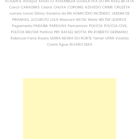
ACIDENTE
Alcaçuz
ASSALTO
ASSEMBLEIA LEGISLATIVA DO RN
Assu
BATATA
Caicó
CARAÚBAS
Ceará
CHUVA
CORONEL AZEVEDO
CRIME
CRUZETA
currais novos
Dilma
Governo do RN
HOMICÍDIO
INCÊNDIO
JARDIM DE
PIRANHAS
JUCURUTU
LULA
Mossoró
NATAL
Nilda
NÉLTER QUEIROZ
Pagamento
PARAÍBA
PARELHAS
Parnamirim
POLÍCIA
POLÍCIA CIVIL
POLÍCIA MILITAR
Política
PRF
RAFAEL MOTTA
RN
ROBERTO GERMANO
Robinson Faria
Roubo
SERRA NEGRA DO NORTE
Temer
UFRN
Vivaldo
Costa
Água
ÁLVARO DIAS