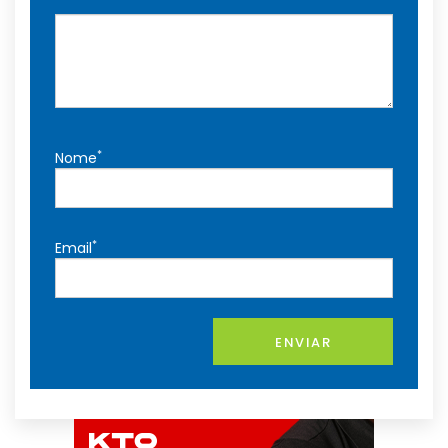
*
Nome
*
Email
ENVIAR