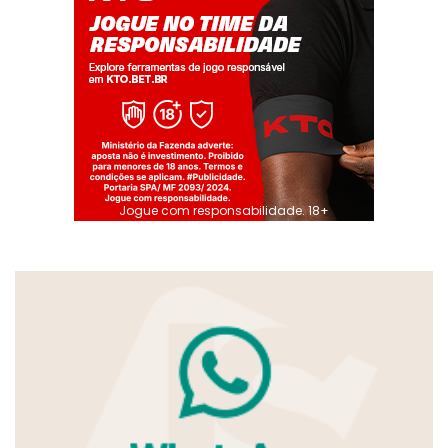
Jogue com responsabilidade. 18+