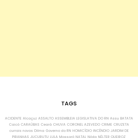
TAGS
ACIDENTE
Alcaçuz
ASSALTO
ASSEMBLEIA LEGISLATIVA DO RN
Assu
BATATA
Caicó
CARAÚBAS
Ceará
CHUVA
CORONEL AZEVEDO
CRIME
CRUZETA
currais novos
Dilma
Governo do RN
HOMICÍDIO
INCÊNDIO
JARDIM DE
PIRANHAS
JUCURUTU
LULA
Mossoró
NATAL
Nilda
NÉLTER QUEIROZ