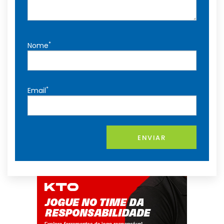
*
Nome
*
Email
ENVIAR