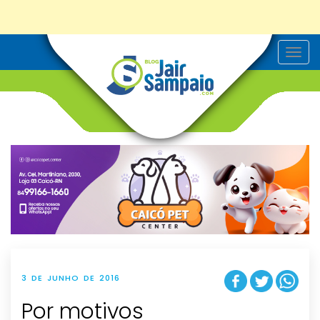
T
o
g
g
l
e
n
a
v
i
g
a
t
i
o
n
3 DE JUNHO DE 2016
Por motivos